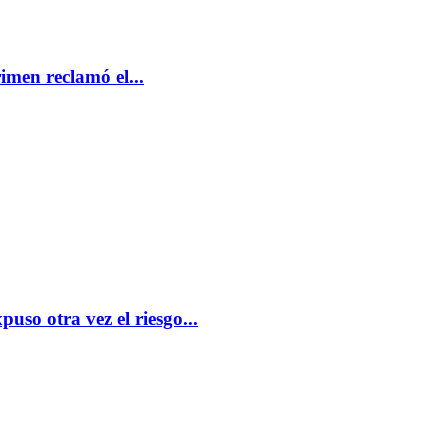
men reclamó el...
so otra vez el riesgo...