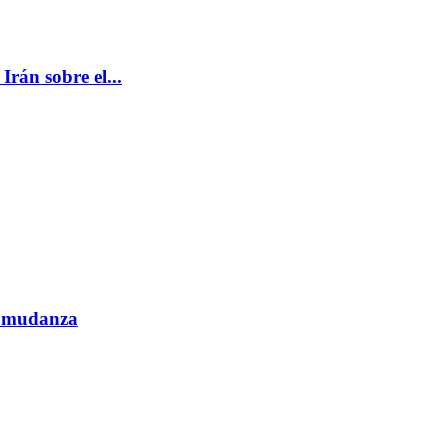
rán sobre el...
e mudanza