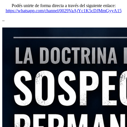
Podés unirte de forma directa a través del siguiente enlace:
https://whatsapp.com/channel/0029VaAjYc1K5cDJMmGyyA15
–