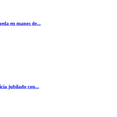
eda en manos de...
ía jubilado con...