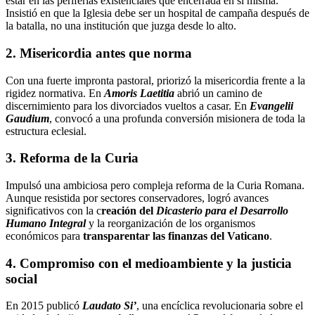
estar en las periferias existenciales que encerrada en sí misma.
Insistió en que la Iglesia debe ser un hospital de campaña después de
la batalla, no una institución que juzga desde lo alto.
2. Misericordia antes que norma
Con una fuerte impronta pastoral, priorizó la misericordia frente a la
rigidez normativa. En
Amoris Laetitia
abrió un camino de
discernimiento para los divorciados vueltos a casar. En
Evangelii
Gaudium
, convocó a una profunda conversión misionera de toda la
estructura eclesial.
3. Reforma de la Curia
Impulsó una ambiciosa pero compleja reforma de la Curia Romana.
Aunque resistida por sectores conservadores, logró avances
significativos con la c
reación del
Dicasterio para el Desarrollo
Humano Integral
y la reorganización de los organismos
económicos para
transparentar las finanzas del Vaticano
.
4. Compromiso con el medioambiente y la justicia
social
En 2015 publicó
Laudato Si’
, una encíclica revolucionaria sobre el