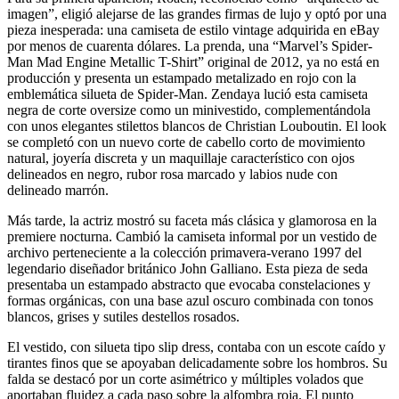
imagen”, eligió alejarse de las grandes firmas de lujo y optó por una
pieza inesperada: una camiseta de estilo vintage adquirida en eBay
por menos de cuarenta dólares. La prenda, una “Marvel’s Spider-
Man Mad Engine Metallic T-Shirt” original de 2012, ya no está en
producción y presenta un estampado metalizado en rojo con la
emblemática silueta de Spider-Man. Zendaya lució esta camiseta
negra de corte oversize como un minivestido, complementándola
con unos elegantes stilettos blancos de Christian Louboutin. El look
se completó con un nuevo corte de cabello corto de movimiento
natural, joyería discreta y un maquillaje característico con ojos
delineados en negro, rubor rosa marcado y labios nude con
delineado marrón.
Más tarde, la actriz mostró su faceta más clásica y glamorosa en la
premiere nocturna. Cambió la camiseta informal por un vestido de
archivo perteneciente a la colección primavera-verano 1997 del
legendario diseñador británico John Galliano. Esta pieza de seda
presentaba un estampado abstracto que evocaba constelaciones y
formas orgánicas, con una base azul oscuro combinada con tonos
blancos, grises y sutiles destellos rosados.
El vestido, con silueta tipo slip dress, contaba con un escote caído y
tirantes finos que se apoyaban delicadamente sobre los hombros. Su
falda se destacó por un corte asimétrico y múltiples volados que
aportaban fluidez a cada paso sobre la alfombra roja. El punto