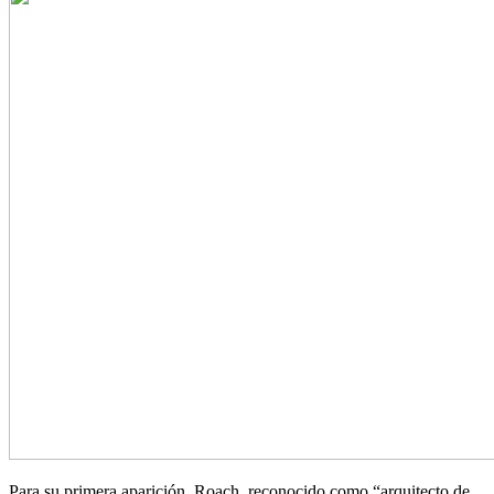
Para su primera aparición, Roach, reconocido como “arquitecto de