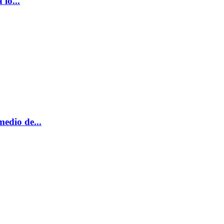
lo...
edio de...