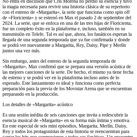
No entra en discusión que Cris Morena no perdió su esencia y tuvo
la magia necesaria para revivir una historia clásica de su repertorio
con el estreno de «Margarita», la serie que funciona como spin off
de «Floricienta» y se estrenó en Max el pasado 2 de septiembre del
2024. La serie, que se enfoca en una de las tres hijas de Floricienta,
fue un completo éxito en la plataforma e, incluso, también en su
transmisión en Telefe. Tal es así que, ahora, los fanáticos esperan la
llegada de una segunda temporada que ya fue confirmada y donde
se podrá ver nuevamente a Margarita, Rey, Daisy, Pipe y Merlín
juntos una vez más.
Sin embargo, antes del estreno de la segunda temporada de
«Margarita», Max confirmó que se prepara una versión acústica de
las mejores canciones de la serie. De hecho, el mismo ya tiene fecha
de estreno y se podrá ver en la plataforma incluso antes de lo
esperado. Este lanzamiento es ideal y funciona como perfecta
preparación para la previa de los Movistar Arena que se encuentran
preparando en la producción.
Los detalles de «Margarita» acústico
Es una sesión inédita de seis canciones que invita a redescubrir la
esencia musical de «Margarita» en su forma más íntima y emotiva.
En este especial de seis mini episodios, Margarita, Merlín, Daisy,
Rey y todos los protagonistas de esta historia se reencuentran para
cantar los hits que conmovieron a todos sus fanáticos. Un encuentro