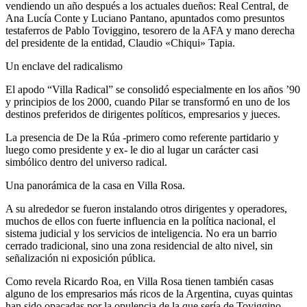
vendiendo un año después a los actuales dueños: Real Central, de
Ana Lucía Conte y Luciano Pantano, apuntados como presuntos
testaferros de Pablo Toviggino, tesorero de la AFA y mano derecha
del presidente de la entidad, Claudio «Chiqui» Tapia.
Un enclave del radicalismo
El apodo “Villa Radical” se consolidó especialmente en los años ’90
y principios de los 2000, cuando Pilar se transformó en uno de los
destinos preferidos de dirigentes políticos, empresarios y jueces.
La presencia de De la Rúa -primero como referente partidario y
luego como presidente y ex- le dio al lugar un carácter casi
simbólico dentro del universo radical.
Una panorámica de la casa en Villa Rosa.
A su alrededor se fueron instalando otros dirigentes y operadores,
muchos de ellos con fuerte influencia en la política nacional, el
sistema judicial y los servicios de inteligencia. No era un barrio
cerrado tradicional, sino una zona residencial de alto nivel, sin
señalización ni exposición pública.
Como revela Ricardo Roa, en Villa Rosa tienen también casas
alguno de los empresarios más ricos de la Argentina, cuyas quintas
han sido opacadas por la opulencia de la que sería de Toviggino,