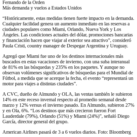
Fernando de la Orden
Más demanda y vuelos a Estados Unidos
“Históricamente, estas medidas tienen fuerte impacto en la demanda.
Cualquier facilidad genera un aumento inmediato en las reservas a
ciudades populares como Miami, Orlando, Nueva York y Los
Ángeles. Las condiciones actuales del dólar, promociones bancarias
y financiación hacen que viajar al exterior sea atractivo”, consideró
Paula Cristi, country manager de Despegar Argentina y Uruguay.
Agregó que Miami fue uno de los destinos internacionales más
buscados en estas vacaciones de invierno, con una suba interanual
de 81% en las búsquedas y 235% en los paquetes. Y aunque no
observan volúmenes significativos de búsquedas para el Mundial de
Fútbol, a medida que se acerque la fecha, el evento “representará un
motor para viajes a distintas ciudades”.
A CVC, dueño de Almundo y OLA, las ventas también le subieron
14% en este receso invernal respecto al promedio semanal desde
marzo y 12% versus el invierno pasado. En Almundo, subieron 27%
y en Ola, 6%. “Los destinos que más crecieron fueron Fort
Lauderdale (79%), Orlando (51%) y Miami (24%)”, señaló Diego
García, director general del grupo.
American Airlines pasará de 3 a 6 vuelos diarios. Foto: Bloomberg