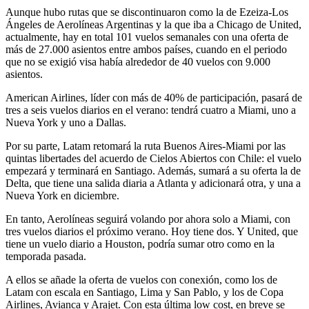
Aunque hubo rutas que se discontinuaron como la de Ezeiza-Los
Ángeles de Aerolíneas Argentinas y la que iba a Chicago de United,
actualmente, hay en total 101 vuelos semanales con una oferta de
más de 27.000 asientos entre ambos países, cuando en el periodo
que no se exigió visa había alrededor de 40 vuelos con 9.000
asientos.
American Airlines, líder con más de 40% de participación, pasará de
tres a seis vuelos diarios en el verano: tendrá cuatro a Miami, uno a
Nueva York y uno a Dallas.
Por su parte, Latam retomará la ruta Buenos Aires-Miami por las
quintas libertades del acuerdo de Cielos Abiertos con Chile: el vuelo
empezará y terminará en Santiago. Además, sumará a su oferta la de
Delta, que tiene una salida diaria a Atlanta y adicionará otra, y una a
Nueva York en diciembre.
En tanto, Aerolíneas seguirá volando por ahora solo a Miami, con
tres vuelos diarios el próximo verano. Hoy tiene dos. Y United, que
tiene un vuelo diario a Houston, podría sumar otro como en la
temporada pasada.
A ellos se añade la oferta de vuelos con conexión, como los de
Latam con escala en Santiago, Lima y San Pablo, y los de Copa
Airlines, Avianca y Arajet. Con esta última low cost, en breve se