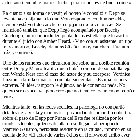
actor «no tiene ninguna restricción para comer, es de buen comer».
En cuanto a su forma de vestir, el notero le consultó si Depp se
levantaba en pijama, a lo que Vero respondió con humor: «No,
siempre está vestido canchero, en pijama no lo vi nunca». Se
mencionó también que Depp llegó acompañado por Beechy
Colclough, un reconocido terapeuta de las estrellas que lo asistió
durante el juicio con Amber Heard. «Vino con su asistente, un tipo
muy amoroso, Beechy, de unos 80 años, muy canchero. Fue uno
más», comentó.
Uno de los rumores que circularon fue sobre una posible reunión
entre Depp y Mauro Icardi, quien había comparado su batalla legal
con Wanda Nara con el caso del actor de y su exesposa. Verónica
Lozano aclaró la situación con total sinceridad: «Es una boludez
extrema. Ni idea, tampoco le dijimos, no le contamos nada. No
quiero ser despectiva, pero creo que no tiene conocimiento», cerró el
tema.
Mientras tanto, en las redes sociales, la psicóloga no compartió
detalles de la visita y mantuvo la privacidad del actor. La cobertura
sobre el paso de Depp por Punta del Este fue realizada por los
cronistas locales, quienes detallaron su llegada al aeropuerto.
Marcelo Gallardo, periodista residente en la ciudad, informó en su
cuenta de X: «El actor de varios éxitos en Hollywood arribó ayer