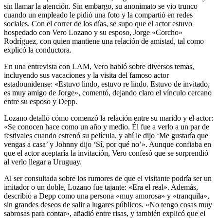
sin llamar la atención. Sin embargo, su anonimato se vio trunco
cuando un empleado le pidió una foto y la compartió en redes
sociales. Con el correr de los días, se supo que el actor estuvo
hospedado con Vero Lozano y su esposo, Jorge «Corcho»
Rodríguez, con quien mantiene una relación de amistad, tal como
explicó la conductora.
En una entrevista con LAM, Vero habló sobre diversos temas,
incluyendo sus vacaciones y la visita del famoso actor
estadounidense: «Estuvo lindo, estuvo re lindo. Estuvo de invitado,
es muy amigo de Jorge», comentó, dejando claro el vínculo cercano
entre su esposo y Depp.
Lozano detalló cómo comenzó la relación entre su marido y el actor:
«Se conocen hace como un año y medio. Él fue a verlo a un par de
festivales cuando estrenó su película, y ahí le dijo ‘Me gustaría que
vengas a casa’ y Johnny dijo ‘Sí, por qué no’». Aunque confiaba en
que el actor aceptaría la invitación, Vero confesó que se sorprendió
al verlo llegar a Uruguay.
Al ser consultada sobre los rumores de que el visitante podría ser un
imitador o un doble, Lozano fue tajante: «Era el real». Además,
describió a Depp como una persona «muy amorosa» y «tranquila»,
sin grandes deseos de salir a lugares públicos. «No tengo cosas muy
sabrosas para contar», añadió entre risas, y también explicó que el