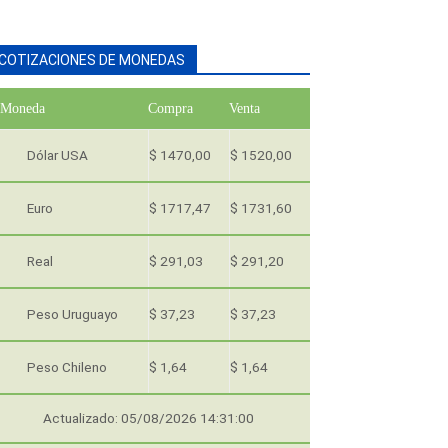
COTIZACIONES DE MONEDAS
Moneda
Compra
Venta
Dólar USA
$ 1470,00
$ 1520,00
Euro
$ 1717,47
$ 1731,60
Real
$ 291,03
$ 291,20
Peso Uruguayo
$ 37,23
$ 37,23
Peso Chileno
$ 1,64
$ 1,64
Actualizado: 05/08/2026 14:31:00