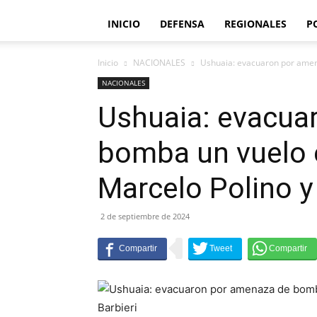
INICIO
DEFENSA
REGIONALES
P
Inicio
NACIONALES
Ushuaia: evacuaron por amena
NACIONALES
Ushuaia: evacua
bomba un vuelo e
Marcelo Polino y
2 de septiembre de 2024