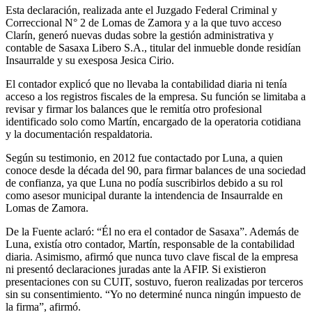
Esta declaración, realizada ante el Juzgado Federal Criminal y
Correccional N° 2 de Lomas de Zamora y a la que tuvo acceso
Clarín, generó nuevas dudas sobre la gestión administrativa y
contable de Sasaxa Libero S.A., titular del inmueble donde residían
Insaurralde y su exesposa Jesica Cirio.
El contador explicó que no llevaba la contabilidad diaria ni tenía
acceso a los registros fiscales de la empresa. Su función se limitaba a
revisar y firmar los balances que le remitía otro profesional
identificado solo como Martín, encargado de la operatoria cotidiana
y la documentación respaldatoria.
Según su testimonio, en 2012 fue contactado por Luna, a quien
conoce desde la década del 90, para firmar balances de una sociedad
de confianza, ya que Luna no podía suscribirlos debido a su rol
como asesor municipal durante la intendencia de Insaurralde en
Lomas de Zamora.
De la Fuente aclaró: “Él no era el contador de Sasaxa”. Además de
Luna, existía otro contador, Martín, responsable de la contabilidad
diaria. Asimismo, afirmó que nunca tuvo clave fiscal de la empresa
ni presentó declaraciones juradas ante la AFIP. Si existieron
presentaciones con su CUIT, sostuvo, fueron realizadas por terceros
sin su consentimiento. “Yo no determiné nunca ningún impuesto de
la firma”, afirmó.