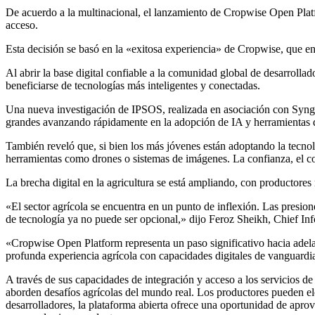
De acuerdo a la multinacional, el lanzamiento de Cropwise Open Platfo
acceso.
Esta decisión se basó en la «exitosa experiencia» de Cropwise, que en 
Al abrir la base digital confiable a la comunidad global de desarrol
beneficiarse de tecnologías más inteligentes y conectadas.
Una nueva investigación de IPSOS, realizada en asociación con Syngent
grandes avanzando rápidamente en la adopción de IA y herramientas di
También reveló que, si bien los más jóvenes están adoptando la tecnol
herramientas como drones o sistemas de imágenes. La confianza, el co
La brecha digital en la agricultura se está ampliando, con productore
«El sector agrícola se encuentra en un punto de inflexión. Las presion
de tecnología ya no puede ser opcional,» dijo Feroz Sheikh, Chief In
«Cropwise Open Platform representa un paso significativo hacia adelan
profunda experiencia agrícola con capacidades digitales de vanguard
A través de sus capacidades de integración y acceso a los servicios d
aborden desafíos agrícolas del mundo real. Los productores pueden ele
desarrolladores, la plataforma abierta ofrece una oportunidad de apr