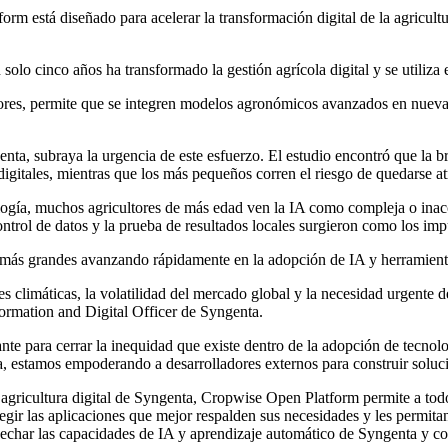
rm está diseñado para acelerar la transformación digital de la agricultu
solo cinco años ha transformado la gestión agrícola digital y se utiliza
ladores, permite que se integren modelos agronómicos avanzados en nueva
a, subraya la urgencia de este esfuerzo. El estudio encontró que la bre
gitales, mientras que los más pequeños corren el riesgo de quedarse at
ogía, muchos agricultores de más edad ven la IA como compleja o inacce
ntrol de datos y la prueba de resultados locales surgieron como los im
s más grandes avanzando rápidamente en la adopción de IA y herramienta
es climáticas, la volatilidad del mercado global y la necesidad urgente 
formation and Digital Officer de Syngenta.
te para cerrar la inequidad que existe dentro de la adopción de tecnolo
ia, estamos empoderando a desarrolladores externos para construir solu
e agricultura digital de Syngenta, Cropwise Open Platform permite a tod
gir las aplicaciones que mejor respalden sus necesidades y les permita
ovechar las capacidades de IA y aprendizaje automático de Syngenta y c