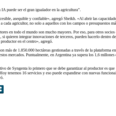
IA puede ser el gran igualador en la agricultura”.
accesible, asequible y confiable», agregó Sheikh. «Al abrir las capacida
ie a cada agricultor, no solo a aquellos con los campos o presupuestos m
res en todo el mundo son mucho mayores. Por eso, para otros socios qu
 si quieren integrar innovaciones de terceros, pueden hacerlo dentro de
 productor en el centro», agregó.
on más de 1.850.000 hectáreas gestionadas a través de la plataforma 
en estos mercados. Puntualmente, en Argentina ya supera los 1,6 millones
ecutivo de Syngenta lo primero que se debe garantizar al productor es 
o. Hoy tenemos 16 servicios y eso puede expandirse con nuevas funciona
ró.