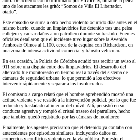
auto. De acuerdo con lo informado por ElDoce.tv, durante la pelea
uno de los atacantes les gritó: “Somos de Villa El Libertador,
otario”.
Este episodio se suma a otro hecho violento ocurrido días antes en el
mismo barrio, cuando un limpiavidrios fue detenido tras una pelea
callejera y causar daños a un patrullero durante su traslado. Fuentes
oficiales detallaron que el incidente tuvo lugar sobre la Avenida
Ambrosio Olmos al 1.100, cerca de la esquina con Richardson, en
una zona de intensa actividad comercial y tránsito vehicular.
En esa ocasión, la Policía de Córdoba acudió tras recibir un aviso al
911 sobre una disputa entre dos limpiavidrios. El desarrollo del
altercado fue monitoreado en tiempo real a través del sistema de
cámaras de seguridad urbana, lo que permitió a los efectivos
intervenir rápidamente y separar a los involucrados.
El comisario a cargo relató que el hombre aprehendido mostró una
actitud violenta y se resistió a la intervención policial, por lo que fue
reducido y trasladado al interior del móvil. Allí, persistió en su
conducta agresiva y rompió el cristal trasero del patrullero, hecho
que también quedó registrado por las cámaras de monitoreo.
Finalmente, los agentes precisaron que el detenido ya contaba con
antecedentes por episodios similares, incluyendo daños en
comercios y conflictos violentos en la vía pública. Por esto, el