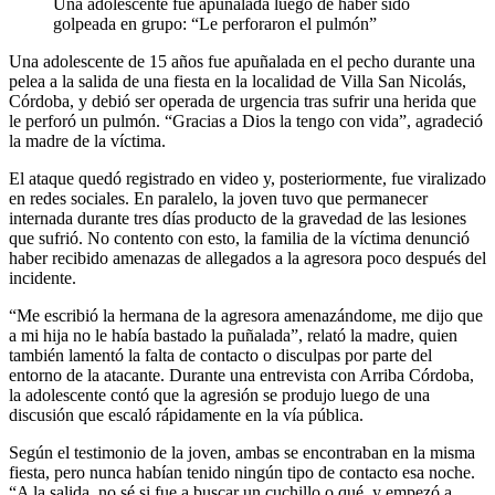
Una adolescente fue apuñalada luego de haber sido
golpeada en grupo: “Le perforaron el pulmón”
Una adolescente de 15 años fue apuñalada en el pecho durante una
pelea a la salida de una fiesta en la localidad de Villa San Nicolás,
Córdoba, y debió ser operada de urgencia tras sufrir una herida que
le perforó un pulmón. “Gracias a Dios la tengo con vida”, agradeció
la madre de la víctima.
El ataque quedó registrado en video y, posteriormente, fue viralizado
en redes sociales. En paralelo, la joven tuvo que permanecer
internada durante tres días producto de la gravedad de las lesiones
que sufrió. No contento con esto, la familia de la víctima denunció
haber recibido amenazas de allegados a la agresora poco después del
incidente.
“Me escribió la hermana de la agresora amenazándome, me dijo que
a mi hija no le había bastado la puñalada”, relató la madre, quien
también lamentó la falta de contacto o disculpas por parte del
entorno de la atacante. Durante una entrevista con Arriba Córdoba,
la adolescente contó que la agresión se produjo luego de una
discusión que escaló rápidamente en la vía pública.
Según el testimonio de la joven, ambas se encontraban en la misma
fiesta, pero nunca habían tenido ningún tipo de contacto esa noche.
“A la salida, no sé si fue a buscar un cuchillo o qué, y empezó a