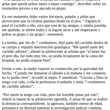
gritar que quería pelear mano a mano conmigo”, describió sobre los
momentos previos a ser atacada en grupo.
En ese momento, hubo varios forcejeos, patadas y piñas que
provocaron que la víctima quedara tirada en el piso. “Alguien le
pasó el cuchillo a ella, creo que una de las amigas, y estaba poseída,
me apuñala, se meten todos y la logran sacar y ahí empezaron a
pelear su grupo y mi grupo”, rememoró.
La herida, que fue de 7 centímetros, dejó parte del cuchillo dentro de
su cuerpo y requirió intervención quirúrgica. “Me quedó parte del
cuchillo adentro”, afirmó la adolescente al señalar que “el lunes fue
el peor día, fue todo muy feo, no podía levantarme de la cama del
hospital, no podía respirar bien”.
Frente a esto, la madre expresó su conmoción por la gravedad del
hecho. “Cuando me llamaron el sábado a la mañana y me contaron,
no lo podía creer”, recordó la mujer. Y manifestó: “Gracias a Dios la
tengo con vida, a ella le perforaron el pulmón y tenía 7 centímetros
de cuchillo adentro”.
“Por suerte la tengo con vida, pero fue horrible pasar por esto”,
reiteró la mamá de la adolescente agredida. A pesar de que se realizó
la denuncia correspondiente, la agresora, también menor de edad,
permanece en libertad mientras la investigación judicial continúa.