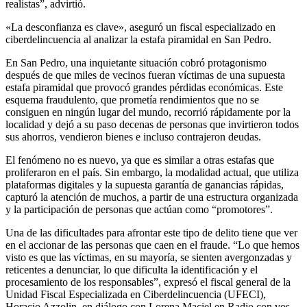
realistas”, advirtió.
«La desconfianza es clave», aseguró un fiscal especializado en
ciberdelincuencia al analizar la estafa piramidal en San Pedro.
En San Pedro, una inquietante situación cobró protagonismo
después de que miles de vecinos fueran víctimas de una supuesta
estafa piramidal que provocó grandes pérdidas económicas. Este
esquema fraudulento, que prometía rendimientos que no se
consiguen en ningún lugar del mundo, recorrió rápidamente por la
localidad y dejó a su paso decenas de personas que invirtieron todos
sus ahorros, vendieron bienes e incluso contrajeron deudas.
El fenómeno no es nuevo, ya que es similar a otras estafas que
proliferaron en el país. Sin embargo, la modalidad actual, que utiliza
plataformas digitales y la supuesta garantía de ganancias rápidas,
capturó la atención de muchos, a partir de una estructura organizada
y la participación de personas que actúan como “promotores”.
Una de las dificultades para afrontar este tipo de delito tiene que ver
en el accionar de las personas que caen en el fraude. “Lo que hemos
visto es que las víctimas, en su mayoría, se sienten avergonzadas y
reticentes a denunciar, lo que dificulta la identificación y el
procesamiento de los responsables”, expresó el fiscal general de la
Unidad Fiscal Especializada en Ciberdelincuencia (UFECI),
Horacio Azzolin, en diálogo con Lorena Maciel en Radio con vos.