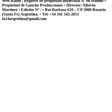
Web Radio | Registro de propiedad intelectual Nº en tramite •
Propiedad de Gaucho Producciones • Director: Alberto
Martínez • Edición Nº / • Ruí Barbosa 610 – CP 2000 Rosario
(Santa Fe) Argentina. • Tel: +54 341 342-2651
fa24argentina@gmail.com