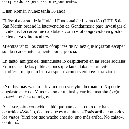
completado las pericias correspondientes.
Dilan Román Núñez tenía 16 años
El fiscal a cargo de la Unidad Funcional de Instrucción (UFI) 5 de
San Martín ordenó la intervención de Gendarmería para investigar el
incidente. La causa fue caratulada como «robo agravado en grado
de tentativa y homicidio».
Mientras tanto, los cuatro cómplices de Núñez que lograron escapar
son buscados intensamente por la policía.
En tanto, amigos del delincuente lo despidieron en las redes sociales.
En muchas de las publicaciones que lamentaban su muerte
manifestaron que lo iban a esperar «como siempre» para «tomar
tusi».
«No doy más wacho. Llevame con vos yimi hermanito. Xq no te
quedaste en casa. Vamos a tomar un tusi y curtir el mambo (sic)»,
posteó uno de sus amigos.
A su vez, otro conocido subió que «no caía» en lo que había
ocurrido: «Wacho, decime que es mentira». «Estás arriba con todos
los vagos. Yimi por que wacho enserio, uno más arriba. No caigo»,
continuó.