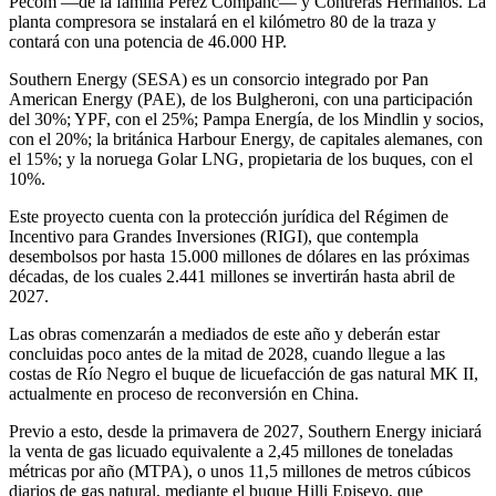
Pecom —de la familia Pérez Companc— y Contreras Hermanos. La
planta compresora se instalará en el kilómetro 80 de la traza y
contará con una potencia de 46.000 HP.
Southern Energy (SESA) es un consorcio integrado por Pan
American Energy (PAE), de los Bulgheroni, con una participación
del 30%; YPF, con el 25%; Pampa Energía, de los Mindlin y socios,
con el 20%; la británica Harbour Energy, de capitales alemanes, con
el 15%; y la noruega Golar LNG, propietaria de los buques, con el
10%.
Este proyecto cuenta con la protección jurídica del Régimen de
Incentivo para Grandes Inversiones (RIGI), que contempla
desembolsos por hasta 15.000 millones de dólares en las próximas
décadas, de los cuales 2.441 millones se invertirán hasta abril de
2027.
Las obras comenzarán a mediados de este año y deberán estar
concluidas poco antes de la mitad de 2028, cuando llegue a las
costas de Río Negro el buque de licuefacción de gas natural MK II,
actualmente en proceso de reconversión en China.
Previo a esto, desde la primavera de 2027, Southern Energy iniciará
la venta de gas licuado equivalente a 2,45 millones de toneladas
métricas por año (MTPA), o unos 11,5 millones de metros cúbicos
diarios de gas natural, mediante el buque Hilli Episeyo, que