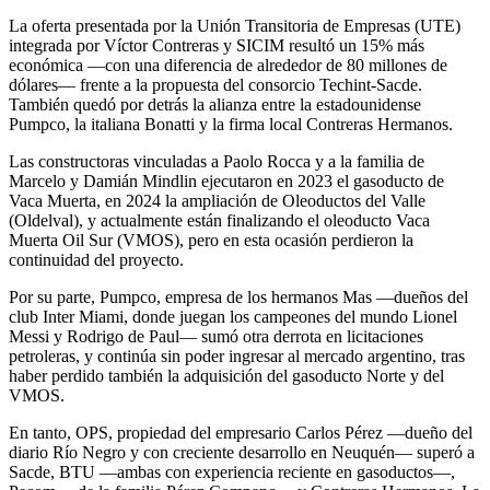
La oferta presentada por la Unión Transitoria de Empresas (UTE)
integrada por Víctor Contreras y SICIM resultó un 15% más
económica —con una diferencia de alrededor de 80 millones de
dólares— frente a la propuesta del consorcio Techint-Sacde.
También quedó por detrás la alianza entre la estadounidense
Pumpco, la italiana Bonatti y la firma local Contreras Hermanos.
Las constructoras vinculadas a Paolo Rocca y a la familia de
Marcelo y Damián Mindlin ejecutaron en 2023 el gasoducto de
Vaca Muerta, en 2024 la ampliación de Oleoductos del Valle
(Oldelval), y actualmente están finalizando el oleoducto Vaca
Muerta Oil Sur (VMOS), pero en esta ocasión perdieron la
continuidad del proyecto.
Por su parte, Pumpco, empresa de los hermanos Mas —dueños del
club Inter Miami, donde juegan los campeones del mundo Lionel
Messi y Rodrigo de Paul— sumó otra derrota en licitaciones
petroleras, y continúa sin poder ingresar al mercado argentino, tras
haber perdido también la adquisición del gasoducto Norte y del
VMOS.
En tanto, OPS, propiedad del empresario Carlos Pérez —dueño del
diario Río Negro y con creciente desarrollo en Neuquén— superó a
Sacde, BTU —ambas con experiencia reciente en gasoductos—,