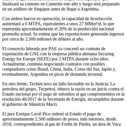
finalizará su contrato en Camerún este año y luego será preparado
en un astillero de Singapur antes de llegar a Argentina.
Con ambos barcos en operación, la capacidad de licuefacción
aumentará a 6 MTPA, equivalentes a unos 27 MMm³/d, lo que
representa aproximadamente el 20% de la producción nacional
promedio actual. Se estima que las exportaciones generarán ingresos
por cerca de 2.500 millones de dólares al año.
El consorcio liderado por PAE ya concretó un contrato de
exportación de GNL con la empresa pública alemana Securing
Energy for Europe (SEFE) por 2 MTPA durante ocho años.
Actualmente, continúa negociando contratos con posibles
compradores como Brasil, China, India, Corea del Sur, Japón y,
eventualmente, Argentina en picos de demanda invernal.
En otro frente, Techint tuvo un fallo favorable en la Justicia. La
petrolera del grupo, Tecpetrol, obtuvo la razón en un juicio contra el
Estado nacional por el pago de subsidios al gas comprometidos en la
resolución 46/2017 de la Secretaría de Energía, incumplidos durante
el gobierno de Mauricio Macri.
El juez Enrique Lavié Pico ordenó al Estado el pago de
aproximadamente 2.500 millones de pesos, más intereses, desde
2018, correspondientes al gas de Fortín de Piedra, un área de Vaca