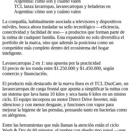
TCL lanza lavarropas, lavasecarropas y heladeras en
Argentina: cómo son y cuánto valen
La compañía, habitualmente asociada a televisores y dispositivos
móviles, busca ahora trasladar su sello tecnológico —eficiencia,
conectividad y facilidad de uso— a productos que forman parte de
la rutina de cualquier familia. Esta expansión no solo diversifica el
portfolio de la marca, sino que además la posiciona como un
competidor más completo dentro del ecosistema del hogar
inteligente.
Lavasecarropas 2 en 1: una apuesta por la practicidad
El precio de los ronda entre $1.250.000 y $1.450.000, según
comercio y financiación.
El producto más destacado de la nueva línea es el TCL DuoCare, un
lavasecarropas de carga frontal que apunta a simplificar la rutina con
un sistema que lava hasta 10 kilos y seca hasta 6 kilos en un mismo
ciclo. El equipo incorpora un motor Direct Drive Inverter, más
silencioso y con menor desgaste, y funciones con vapor para
mejorar la higiene de las prendas, pensando tanto en bacterias como
en alérgenos.
Entre las herramientas que más llaman la atención están el ciclo
Wash & Dry de 60 minutos, el tambor con diseño tipo panal —que