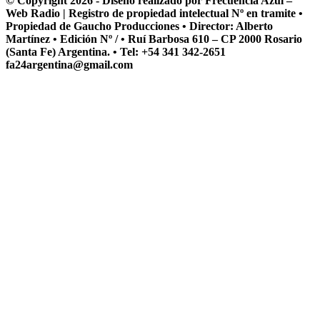
© Copyright 2026 - Diseño realizado por Frecuencia Azul –
Web Radio | Registro de propiedad intelectual Nº en tramite •
Propiedad de Gaucho Producciones • Director: Alberto
Martínez • Edición Nº / • Ruí Barbosa 610 – CP 2000 Rosario
(Santa Fe) Argentina. • Tel: +54 341 342-2651
fa24argentina@gmail.com