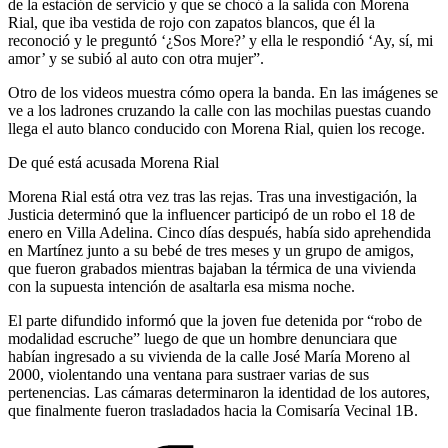
de la estación de servicio y que se chocó a la salida con Morena
Rial, que iba vestida de rojo con zapatos blancos, que él la
reconoció y le preguntó ‘¿Sos More?’ y ella le respondió ‘Ay, sí, mi
amor’ y se subió al auto con otra mujer”.
Otro de los videos muestra cómo opera la banda. En las imágenes se
ve a los ladrones cruzando la calle con las mochilas puestas cuando
llega el auto blanco conducido con Morena Rial, quien los recoge.
De qué está acusada Morena Rial
Morena Rial está otra vez tras las rejas. Tras una investigación, la
Justicia determinó que la influencer participó de un robo el 18 de
enero en Villa Adelina. Cinco días después, había sido aprehendida
en Martínez junto a su bebé de tres meses y un grupo de amigos,
que fueron grabados mientras bajaban la térmica de una vivienda
con la supuesta intención de asaltarla esa misma noche.
El parte difundido informó que la joven fue detenida por “robo de
modalidad escruche” luego de que un hombre denunciara que
habían ingresado a su vivienda de la calle José María Moreno al
2000, violentando una ventana para sustraer varias de sus
pertenencias. Las cámaras determinaron la identidad de los autores,
que finalmente fueron trasladados hacia la Comisaría Vecinal 1B.