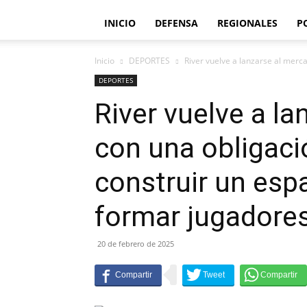
INICIO
DEFENSA
REGIONALES
P
Inicio
DEPORTES
River vuelve a lanzarse al merca
DEPORTES
River vuelve a l
con una obligaci
construir un esp
formar jugadore
20 de febrero de 2025