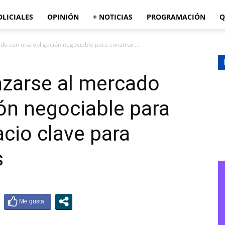
OLICIALES
OPINIÓN
+ NOTICIAS
PROGRAMACIÓN
Q
do con una obligación negociable para construir...
anzarse al mercado
ón negociable para
acio clave para
s