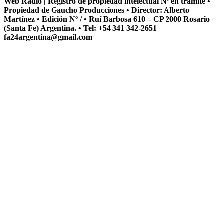
Web Radio | Registro de propiedad intelectual Nº en tramite •
Propiedad de Gaucho Producciones • Director: Alberto
Martínez • Edición Nº / • Ruí Barbosa 610 – CP 2000 Rosario
(Santa Fe) Argentina. • Tel: +54 341 342-2651
fa24argentina@gmail.com