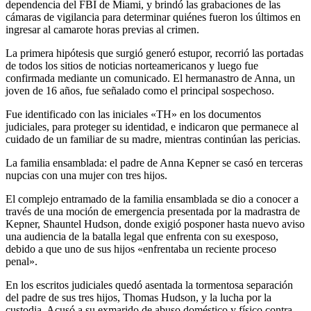
dependencia del FBI de Miami, y brindó las grabaciones de las
cámaras de vigilancia para determinar quiénes fueron los últimos en
ingresar al camarote horas previas al crimen.
La primera hipótesis que surgió generó estupor, recorrió las portadas
de todos los sitios de noticias norteamericanos y luego fue
confirmada mediante un comunicado. El hermanastro de Anna, un
joven de 16 años, fue señalado como el principal sospechoso.
Fue identificado con las iniciales «TH» en los documentos
judiciales, para proteger su identidad, e indicaron que permanece al
cuidado de un familiar de su madre, mientras continúan las pericias.
La familia ensamblada: el padre de Anna Kepner se casó en terceras
nupcias con una mujer con tres hijos.
El complejo entramado de la familia ensamblada se dio a conocer a
través de una moción de emergencia presentada por la madrastra de
Kepner, Shauntel Hudson, donde exigió posponer hasta nuevo aviso
una audiencia de la batalla legal que enfrenta con su exesposo,
debido a que uno de sus hijos «enfrentaba un reciente proceso
penal».
En los escritos judiciales quedó asentada la tormentosa separación
del padre de sus tres hijos, Thomas Hudson, y la lucha por la
custodia. Acusó a su exmarido de abuso doméstico y físico contra