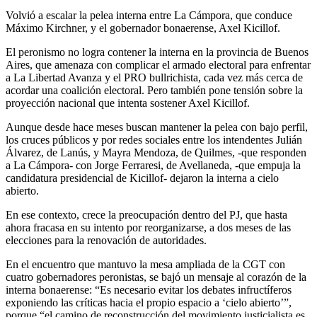
Volvió a escalar la pelea interna entre La Cámpora, que conduce
Máximo Kirchner, y el gobernador bonaerense, Axel Kicillof.
El peronismo no logra contener la interna en la provincia de Buenos
Aires, que amenaza con complicar el armado electoral para enfrentar
a La Libertad Avanza y el PRO bullrichista, cada vez más cerca de
acordar una coalición electoral. Pero también pone tensión sobre la
proyección nacional que intenta sostener Axel Kicillof.
Aunque desde hace meses buscan mantener la pelea con bajo perfil,
los cruces públicos y por redes sociales entre los intendentes Julián
Álvarez, de Lanús, y Mayra Mendoza, de Quilmes, -que responden
a La Cámpora- con Jorge Ferraresi, de Avellaneda, -que empuja la
candidatura presidencial de Kicillof- dejaron la interna a cielo
abierto.
En ese contexto, crece la preocupación dentro del PJ, que hasta
ahora fracasa en su intento por reorganizarse, a dos meses de las
elecciones para la renovación de autoridades.
En el encuentro que mantuvo la mesa ampliada de la CGT con
cuatro gobernadores peronistas, se bajó un mensaje al corazón de la
interna bonaerense: “Es necesario evitar los debates infructíferos
exponiendo las críticas hacia el propio espacio a ‘cielo abierto’”,
porque “el camino de reconstrucción del movimiento justicialista es