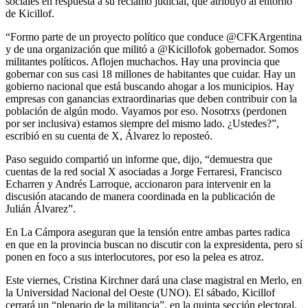
sociales en respuesta a su reclamo judicial, que atribuyó al entorno
de Kicillof.
“Formo parte de un proyecto político que conduce @CFKArgentina
y de una organización que militó a @Kicillofok gobernador. Somos
militantes políticos. Aflojen muchachos. Hay una provincia que
gobernar con sus casi 18 millones de habitantes que cuidar. Hay un
gobierno nacional que está buscando ahogar a los municipios. Hay
empresas con ganancias extraordinarias que deben contribuir con la
población de algún modo. Vayamos por eso. Nosotrxs (perdonen
por ser inclusiva) estamos siempre del mismo lado. ¿Ustedes?”,
escribió en su cuenta de X, Álvarez lo reposteó.
Paso seguido compartió un informe que, dijo, “demuestra que
cuentas de la red social X asociadas a Jorge Ferraresi, Francisco
Echarren y Andrés Larroque, accionaron para intervenir en la
discusión atacando de manera coordinada en la publicación de
Julián Álvarez”.
En La Cámpora aseguran que la tensión entre ambas partes radica
en que en la provincia buscan no discutir con la expresidenta, pero sí
ponen en foco a sus interlocutores, por eso la pelea es atroz.
Este viernes, Cristina Kirchner dará una clase magistral en Merlo, en
la Universidad Nacional del Oeste (UNO). El sábado, Kicillof
cerrará un “plenario de la militancia”, en la quinta sección electoral.