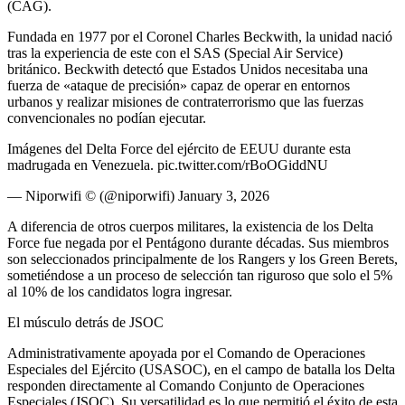
(CAG).
Fundada en 1977 por el Coronel Charles Beckwith, la unidad nació
tras la experiencia de este con el SAS (Special Air Service)
británico. Beckwith detectó que Estados Unidos necesitaba una
fuerza de «ataque de precisión» capaz de operar en entornos
urbanos y realizar misiones de contraterrorismo que las fuerzas
convencionales no podían ejecutar.
Imágenes del Delta Force del ejército de EEUU durante esta
madrugada en Venezuela. pic.twitter.com/rBoOGiddNU
— Niporwifi © (@niporwifi) January 3, 2026
A diferencia de otros cuerpos militares, la existencia de los Delta
Force fue negada por el Pentágono durante décadas. Sus miembros
son seleccionados principalmente de los Rangers y los Green Berets,
sometiéndose a un proceso de selección tan riguroso que solo el 5%
al 10% de los candidatos logra ingresar.
El músculo detrás de JSOC
Administrativamente apoyada por el Comando de Operaciones
Especiales del Ejército (USASOC), en el campo de batalla los Delta
responden directamente al Comando Conjunto de Operaciones
Especiales (JSOC). Su versatilidad es lo que permitió el éxito de esta