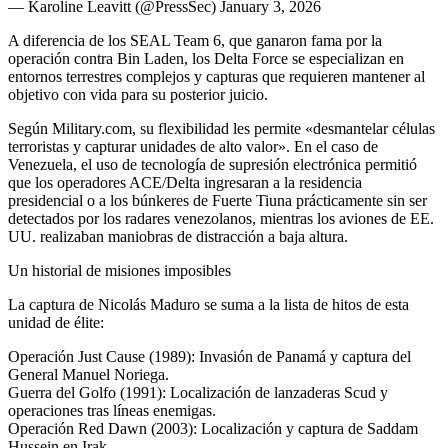
— Karoline Leavitt (@PressSec) January 3, 2026
A diferencia de los SEAL Team 6, que ganaron fama por la
operación contra Bin Laden, los Delta Force se especializan en
entornos terrestres complejos y capturas que requieren mantener al
objetivo con vida para su posterior juicio.
Según Military.com, su flexibilidad les permite «desmantelar células
terroristas y capturar unidades de alto valor». En el caso de
Venezuela, el uso de tecnología de supresión electrónica permitió
que los operadores ACE/Delta ingresaran a la residencia
presidencial o a los búnkeres de Fuerte Tiuna prácticamente sin ser
detectados por los radares venezolanos, mientras los aviones de EE.
UU. realizaban maniobras de distracción a baja altura.
Un historial de misiones imposibles
La captura de Nicolás Maduro se suma a la lista de hitos de esta
unidad de élite:
Operación Just Cause (1989): Invasión de Panamá y captura del
General Manuel Noriega.
Guerra del Golfo (1991): Localización de lanzaderas Scud y
operaciones tras líneas enemigas.
Operación Red Dawn (2003): Localización y captura de Saddam
Hussein en Irak.