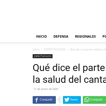
INICIO
DEFENSA
REGIONALES
P
Inicio
ESPECTACULOS
Qué dice el parte médico ofi
ESPECTACULOS
Qué dice el parte
la salud del can
11 de enero de 2025