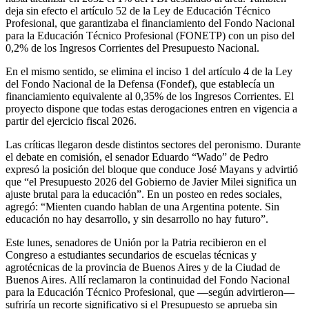
deja sin efecto el artículo 52 de la Ley de Educación Técnico
Profesional, que garantizaba el financiamiento del Fondo Nacional
para la Educación Técnico Profesional (FONETP) con un piso del
0,2% de los Ingresos Corrientes del Presupuesto Nacional.
En el mismo sentido, se elimina el inciso 1 del artículo 4 de la Ley
del Fondo Nacional de la Defensa (Fondef), que establecía un
financiamiento equivalente al 0,35% de los Ingresos Corrientes. El
proyecto dispone que todas estas derogaciones entren en vigencia a
partir del ejercicio fiscal 2026.
Las críticas llegaron desde distintos sectores del peronismo. Durante
el debate en comisión, el senador Eduardo “Wado” de Pedro
expresó la posición del bloque que conduce José Mayans y advirtió
que “el Presupuesto 2026 del Gobierno de Javier Milei significa un
ajuste brutal para la educación”. En un posteo en redes sociales,
agregó: “Mienten cuando hablan de una Argentina potente. Sin
educación no hay desarrollo, y sin desarrollo no hay futuro”.
Este lunes, senadores de Unión por la Patria recibieron en el
Congreso a estudiantes secundarios de escuelas técnicas y
agrotécnicas de la provincia de Buenos Aires y de la Ciudad de
Buenos Aires. Allí reclamaron la continuidad del Fondo Nacional
para la Educación Técnico Profesional, que —según advirtieron—
sufriría un recorte significativo si el Presupuesto se aprueba sin