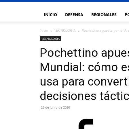
INICIO
DEFENSA
REGIONALES
P
Inicio
TECNOLOGIA
Pochettino apuesta por la IA 
TECNOLOGIA
Pochettino apuest
Mundial: cómo es
usa para convert
decisiones tácti
23 de junio de 2026