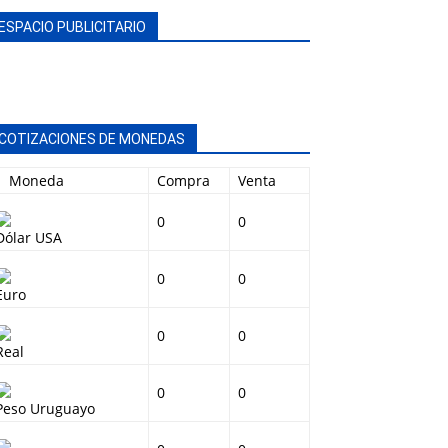
ESPACIO PUBLICITARIO
COTIZACIONES DE MONEDAS
Moneda
Compra
Venta
0
0
Dólar USA
0
0
Euro
0
0
Real
0
0
Peso Uruguayo