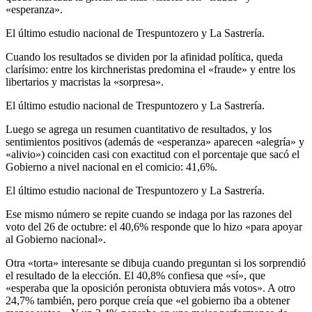
«esperanza».
El último estudio nacional de Trespuntozero y La Sastrería.
Cuando los resultados se dividen por la afinidad política, queda
clarísimo: entre los kirchneristas predomina el «fraude» y entre los
libertarios y macristas la «sorpresa».
El último estudio nacional de Trespuntozero y La Sastrería.
Luego se agrega un resumen cuantitativo de resultados, y los
sentimientos positivos (además de «esperanza» aparecen «alegría» y
«alivio») coinciden casi con exactitud con el porcentaje que sacó el
Gobierno a nivel nacional en el comicio: 41,6%.
El último estudio nacional de Trespuntozero y La Sastrería.
Ese mismo número se repite cuando se indaga por las razones del
voto del 26 de octubre: el 40,6% responde que lo hizo «para apoyar
al Gobierno nacional».
Otra «torta» interesante se dibuja cuando preguntan si los sorprendió
el resultado de la elección. El 40,8% confiesa que «sí», que
«esperaba que la oposición peronista obtuviera más votos». A otro
24,7% también, pero porque creía que «el gobierno iba a obtener