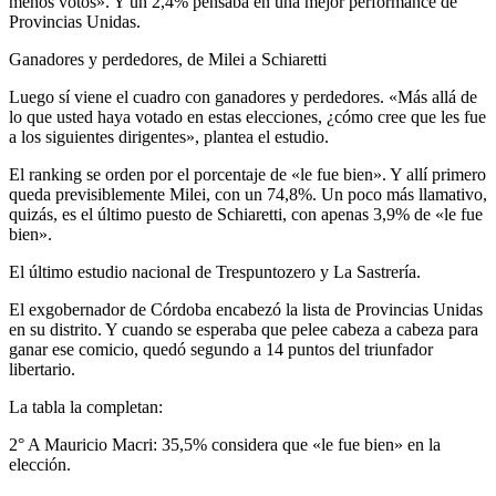
menos votos». Y un 2,4% pensaba en una mejor performance de
Provincias Unidas.
Ganadores y perdedores, de Milei a Schiaretti
Luego sí viene el cuadro con ganadores y perdedores. «Más allá de
lo que usted haya votado en estas elecciones, ¿cómo cree que les fue
a los siguientes dirigentes», plantea el estudio.
El ranking se orden por el porcentaje de «le fue bien». Y allí primero
queda previsiblemente Milei, con un 74,8%. Un poco más llamativo,
quizás, es el último puesto de Schiaretti, con apenas 3,9% de «le fue
bien».
El último estudio nacional de Trespuntozero y La Sastrería.
El exgobernador de Córdoba encabezó la lista de Provincias Unidas
en su distrito. Y cuando se esperaba que pelee cabeza a cabeza para
ganar ese comicio, quedó segundo a 14 puntos del triunfador
libertario.
La tabla la completan:
2° A Mauricio Macri: 35,5% considera que «le fue bien» en la
elección.