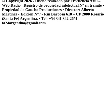
© Copyright 2026 - Diseño realizado por Frecuencia Azul –
Web Radio | Registro de propiedad intelectual Nº en tramite •
Propiedad de Gaucho Producciones • Director: Alberto
Martínez • Edición Nº / • Ruí Barbosa 610 – CP 2000 Rosario
(Santa Fe) Argentina. • Tel: +54 341 342-2651
fa24argentina@gmail.com