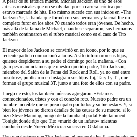
A pesar de su fatídica muerte, Michael Jackson es uno de esos
artistas musicales que no se olvidan por su carrera icónica que
estuvo marcada de hits. Eso mismo sucede con sus inicios en «The
Jackson 5», la banda que formó con sus hermanos y la cual fue un
completo furor en los años 70 cuando todos eran jóvenes. De hecho,
más allá de la fama de Michael, cuando se separaron, sus hermanos
también continuaron en el rubro musical como es el caso de Tito
Jackson.
El mayor de los Jackson se convirtió en un icono, por lo que su
reciente partida conmocionó a todos. Así lo informaron sus hijos,
quienes despidieron a su padre el domingo por la mañana. «Con
gran pesar anunciamos que nuestro querido padre, Tito Jackson,
miembro del Salón de la Fama del Rock and Roll, ya no está entre
nosotros», publicaron en Instagram sus hijos Taj, Taryll y TJ, que
forman el grupo musical 3T, junto a una foto de ellos con su padre.
Luego de esto, los también músicos agregaron: «Estamos
conmocionados, tristes y con el corazón roto. Nuestro padre era un
hombre increíble que se preocupaba por todos y su bienestar». Y, si
bien los jóvenes no dieron detalles de las causas de su muerte, sí lo
hizo Steve Manning, amigo de la familia al portal Entertainment
Tonight donde dijo que Tito «murió de un infarto» mientras
conducía desde Nuevo México a su casa en Oklahoma.
Hay que destacar que Tito Jackson, el mayor de los 5, continuaba en