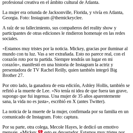
profesional creativa en el ámbito cultural de Atlanta.
La mujer era oriunda de Jacksonville, Florida, y vivía en Atlanta,
Georgia. Foto: Instagram @themickeyclee.
A raíz de su fallecimiento, sus compañeros del reality show y
participantes de otras ediciones le rindieron homenaje en las redes
sociales.
«Estamos muy tristes por la noticia. Mickey, gracias por iluminar al
mundo con tu luz. Vas a ser extrañada. Esto no parece real, con el
corazón roto por tu partida. Siempre tendrás un lugar en mi
corazón», manifestó en una historia de Instagram la actriz y
presentadora de TV Rachel Reilly, quien también integró Big
Brother 27.
Por otro lado, la ganadora de esta edición, Ashley Hollis, también se
refirió a la muerte de Lee. «No tenía ni idea de que fuera tan grave,
supongo que fui ingenua. Una mujer de 35 años aparentemente
sana, la vida no es justa», escribió en X (antes Twitter).
La noticia de la muerte de la mujer, confirmada por su familia en un
comunicado de Instagram. Foto: captura.
Por su parte, otra colega, Mecole Hayes, le dedicó un emotivo
mensaje. «Mickey
esto es devastador. Estamos muy tristes por