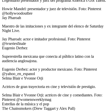
Legendario presentador y juez del programa America’s Got Talent.
Howie Mandel: presentador y juez de televisión. Foto: Pinterest
@hollywoodoutbre
Jay Pharoah
Maestro de las imitaciones y ex integrante del elenco de Saturday
Night Live.
Jay Pharoah: actor e imitador profesional. Foto: Pinterest
@tvseriesfinale
Eugenio Derbez
Superestrella mexicana que conecta al público latino con la
audiencia anglosajona.
Eugenio Derbez: actor y productor mexicano. Foto: Pinterest
@yahoo_en_espanol
Selma Blair e Yvonne Orji
Actrices de gran trayectoria en cine y televisión de prestigio.
Selma Blair e Yvonne Orji: actrices de cine y comediantes. Foto:
Pinterest @womensweeklymag
Estrellas de la música y el pop
The Chainsmokers (Drew Taggart y Alex Pall)