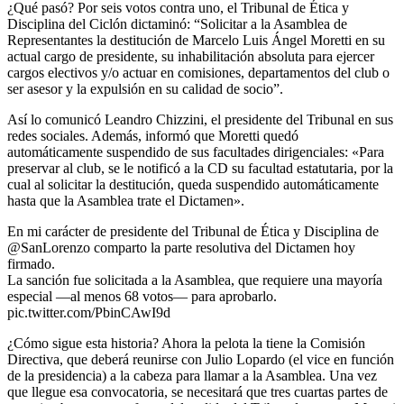
¿Qué pasó? Por seis votos contra uno, el Tribunal de Ética y
Disciplina del Ciclón dictaminó: “Solicitar a la Asamblea de
Representantes la destitución de Marcelo Luis Ángel Moretti en su
actual cargo de presidente, su inhabilitación absoluta para ejercer
cargos electivos y/o actuar en comisiones, departamentos del club o
ser asesor y la expulsión en su calidad de socio”.
Así lo comunicó Leandro Chizzini, el presidente del Tribunal en sus
redes sociales. Además, informó que Moretti quedó
automáticamente suspendido de sus facultades dirigenciales: «Para
preservar al club, se le notificó a la CD su facultad estatutaria, por la
cual al solicitar la destitución, queda suspendido automáticamente
hasta que la Asamblea trate el Dictamen».
En mi carácter de presidente del Tribunal de Ética y Disciplina de
@SanLorenzo comparto la parte resolutiva del Dictamen hoy
firmado.
La sanción fue solicitada a la Asamblea, que requiere una mayoría
especial —al menos 68 votos— para aprobarlo.
pic.twitter.com/PbinCAwI9d
¿Cómo sigue esta historia? Ahora la pelota la tiene la Comisión
Directiva, que deberá reunirse con Julio Lopardo (el vice en función
de la presidencia) a la cabeza para llamar a la Asamblea. Una vez
que llegue esa convocatoria, se necesitará que tres cuartas partes de