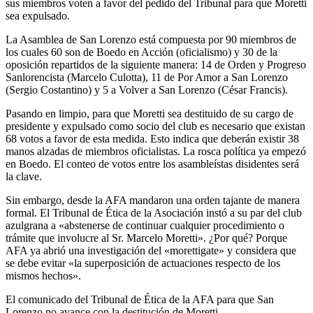
sus miembros voten a favor del pedido del Tribunal para que Moretti
sea expulsado.
La Asamblea de San Lorenzo está compuesta por 90 miembros de
los cuales 60 son de Boedo en Acción (oficialismo) y 30 de la
oposición repartidos de la siguiente manera: 14 de Orden y Progreso
Sanlorencista (Marcelo Culotta), 11 de Por Amor a San Lorenzo
(Sergio Costantino) y 5 a Volver a San Lorenzo (César Francis).
Pasando en limpio, para que Moretti sea destituido de su cargo de
presidente y expulsado como socio del club es necesario que existan
68 votos a favor de esta medida. Esto indica que deberán existir 38
manos alzadas de miembros oficialistas. La rosca política ya empezó
en Boedo. El conteo de votos entre los asambleístas disidentes será
la clave.
Sin embargo, desde la AFA mandaron una orden tajante de manera
formal. El Tribunal de Ética de la Asociación instó a su par del club
azulgrana a «abstenerse de continuar cualquier procedimiento o
trámite que involucre al Sr. Marcelo Moretti». ¿Por qué? Porque
AFA ya abrió una investigación del «morettigate» y considera que
se debe evitar «la superposición de actuaciones respecto de los
mismos hechos».
El comunicado del Tribunal de Ética de la AFA para que San
Lorenzo no avance con la destitución de Moretti.