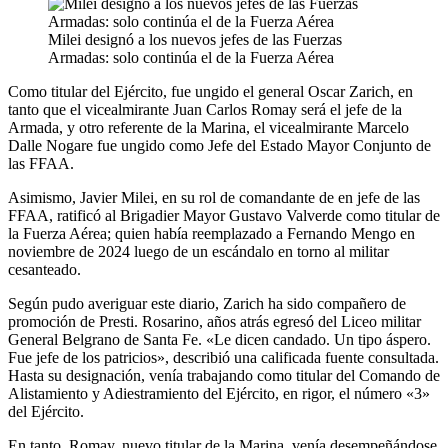
Milei designó a los nuevos jefes de las Fuerzas
Armadas: solo continúa el de la Fuerza Aérea
Como titular del Ejército, fue ungido el general Oscar Zarich, en
tanto que el vicealmirante Juan Carlos Romay será el jefe de la
Armada, y otro referente de la Marina, el vicealmirante Marcelo
Dalle Nogare fue ungido como Jefe del Estado Mayor Conjunto de
las FFAA.
Asimismo, Javier Milei, en su rol de comandante de en jefe de las
FFAA, ratificó al Brigadier Mayor Gustavo Valverde como titular de
la Fuerza Aérea; quien había reemplazado a Fernando Mengo en
noviembre de 2024 luego de un escándalo en torno al militar
cesanteado.
Según pudo averiguar este diario, Zarich ha sido compañero de
promoción de Presti. Rosarino, años atrás egresó del Liceo militar
General Belgrano de Santa Fe. «Le dicen candado. Un tipo áspero.
Fue jefe de los patricios», describió una calificada fuente consultada.
Hasta su designación, venía trabajando como titular del Comando de
Alistamiento y Adiestramiento del Ejército, en rigor, el número «3»
del Ejército.
En tanto, Romay, nuevo titular de la Marina, venía desempeñándose