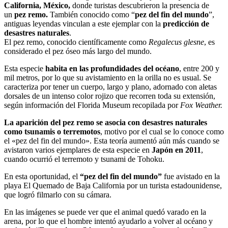
California, México,
donde turistas descubrieron la presencia de
un
pez remo.
También conocido como “
pez del fin del mundo
”,
antiguas leyendas vinculan a este ejemplar con la
predicción de
desastres naturales
.
El pez remo, conocido científicamente como
Regalecus glesne
, es
considerado el pez óseo más largo del mundo.
Esta especie
habita en las profundidades del océano
, entre 200 y
mil metros, por lo que su avistamiento en la orilla no es usual. Se
caracteriza por tener un cuerpo, largo y plano, adornado con aletas
dorsales de un intenso color rojizo que recorren toda su extensión,
según información del Florida Museum recopilada por
Fox Weather.
La aparición del pez remo se asocia con desastres naturales
como tsunamis o terremotos
, motivo por el cual se lo conoce como
el «pez del fin del mundo». Esta teoría aumentó aún más cuando se
avistaron varios ejemplares de esta especie en
Japón en 2011
,
cuando ocurrió el terremoto y tsunami de Tohoku.
En esta oportunidad, el
“pez del fin del mundo”
fue avistado en la
playa El Quemado de Baja California por un turista estadounidense,
que logró filmarlo con su cámara.
En las imágenes se puede ver que el animal quedó varado en la
arena, por lo que el hombre intentó ayudarlo a volver al océano y