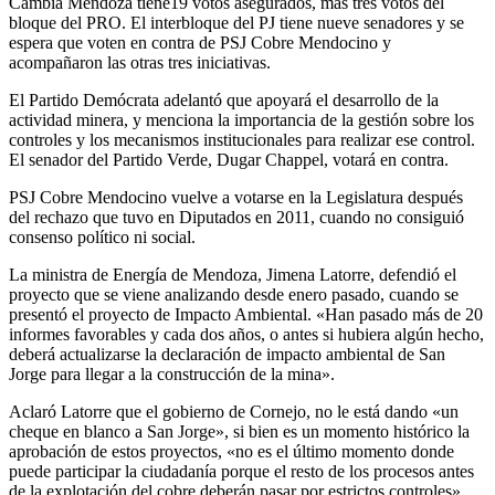
Cambia Mendoza tiene19 votos asegurados, más tres votos del
bloque del PRO. El interbloque del PJ tiene nueve senadores y se
espera que voten en contra de PSJ Cobre Mendocino y
acompañaron las otras tres iniciativas.
El Partido Demócrata adelantó que apoyará el desarrollo de la
actividad minera, y menciona la importancia de la gestión sobre los
controles y los mecanismos institucionales para realizar ese control.
El senador del Partido Verde, Dugar Chappel, votará en contra.
PSJ Cobre Mendocino vuelve a votarse en la Legislatura después
del rechazo que tuvo en Diputados en 2011, cuando no consiguió
consenso político ni social.
La ministra de Energía de Mendoza, Jimena Latorre, defendió el
proyecto que se viene analizando desde enero pasado, cuando se
presentó el proyecto de Impacto Ambiental. «Han pasado más de 20
informes favorables y cada dos años, o antes si hubiera algún hecho,
deberá actualizarse la declaración de impacto ambiental de San
Jorge para llegar a la construcción de la mina».
Aclaró Latorre que el gobierno de Cornejo, no le está dando «un
cheque en blanco a San Jorge», si bien es un momento histórico la
aprobación de estos proyectos, «no es el último momento donde
puede participar la ciudadanía porque el resto de los procesos antes
de la explotación del cobre deberán pasar por estrictos controles».