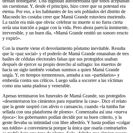
debían doblegarse. Una dignidad autoheredada que todos aceptaban
sin cuestionar. Y, desde el principio, hizo creer que su potestad era
eterna. Por eso, a los habitantes de los seis poblados del distrito de
Macondo les costaba creer que Mamá Grande estuviera muriendo.
La razón era más que obvia: celebrar su muerte si no fuera cierta
sería una traición a pagar con la vida. Pero ahora parecía inminente,
irreversible, y un buen día, «Mamá Grande emitió un sonoro eructo
y expiró».
Con la muerte viene el desvelamiento póstumo inevitable. Resulta
que la «paz social» y el poderío de Mamá Grande emanaban de tres
baúles de cédulas electorales falsas que sus protegidos usaban
después de ejercer su propio derecho al sufragio: los muertos de
hacía un siglo también votaban sumisos a quien Mamá Grande
ungía. Y, en tiempos tormentosos, armaba a sus «partidarios» y
embestía contra sus críticos. Luego salía a socorrer a las víctimas
como una santa piadosa y venerable.
Apenas terminaron los funerales de Mamá Grande, sus protegidos
«desenterraron los cimientos para repartirse la casa». Dice el relato
que la gente suspiró con alivio o cansancio, cuando «la tumba fue
sellada con una plataforma de plomo». Comenzaba así una «nueva
época»: los gobernantes podían decidir por su buen criterio, y la
gente llevaba su intimidad con libre albedrío. Y hasta podían «colgar
sus toldos» a conveniencia porque la única que osaría contrariarlos