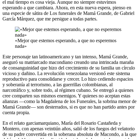
el mal tiempo es cosa vieja. Aunque no siempre estuvimos
esperando a que cambiara. Ahora, en esta nueva espera, pienso en
una especie de sátira de Los funerales de Mamá Grande, de Gabriel
García Márquez, que me persigue a todas partes.
«Mejor que estemos esperando, a que no esperemos
nada»
Este personaje tan latinoamericano y tan intenso, Mamá Grande,
aseguró su matriarcado macondiano creando una intrincada maraña
de consanguinidad que hizo del crecimiento de su familia un círculo
vicioso y dañino. La revolución venezolana versionó este sistema
reproductivo para consolidarse y crecer. Lo hizo cediendo espacios
y soberanía al terrorismo, a las guerrillas colombianas, al
narcotráfico y, sobre todo, al régimen cubano. Se entregó a quienes
cree comparten sus mismos enemigos. Y quienes no aceptan estas
alianzas —como la Magdalena de los Funerales, la sobrina menor de
Mamá Grande— son desterrados, si es que no han partido antes por
cuenta propia.
En el relato garciamarquiano, María del Rosario Castañeda y
Montero, con apenas veintiún años, salió de los fuegos del velatorio
de su padre convertida en la soberana absoluta de Macondo, a la que