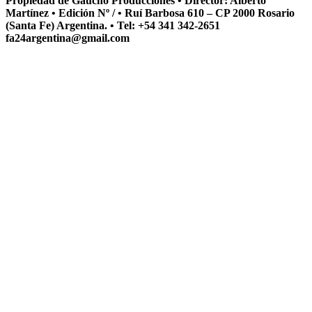
Propiedad de Gaucho Producciones • Director: Alberto
Martínez • Edición Nº / • Ruí Barbosa 610 – CP 2000 Rosario
(Santa Fe) Argentina. • Tel: +54 341 342-2651
fa24argentina@gmail.com