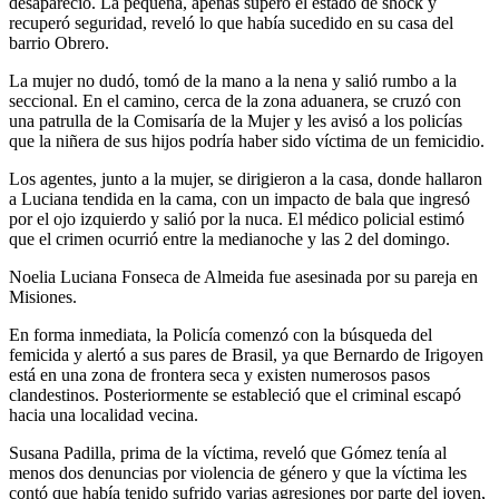
desapareció. La pequeña, apenas superó el estado de shock y
recuperó seguridad, reveló lo que había sucedido en su casa del
barrio Obrero.
La mujer no dudó, tomó de la mano a la nena y salió rumbo a la
seccional. En el camino, cerca de la zona aduanera, se cruzó con
una patrulla de la Comisaría de la Mujer y les avisó a los policías
que la niñera de sus hijos podría haber sido víctima de un femicidio.
Los agentes, junto a la mujer, se dirigieron a la casa, donde hallaron
a Luciana tendida en la cama, con un impacto de bala que ingresó
por el ojo izquierdo y salió por la nuca. El médico policial estimó
que el crimen ocurrió entre la medianoche y las 2 del domingo.
Noelia Luciana Fonseca de Almeida fue asesinada por su pareja en
Misiones.
En forma inmediata, la Policía comenzó con la búsqueda del
femicida y alertó a sus pares de Brasil, ya que Bernardo de Irigoyen
está en una zona de frontera seca y existen numerosos pasos
clandestinos. Posteriormente se estableció que el criminal escapó
hacia una localidad vecina.
Susana Padilla, prima de la víctima, reveló que Gómez tenía al
menos dos denuncias por violencia de género y que la víctima les
contó que había tenido sufrido varias agresiones por parte del joven,