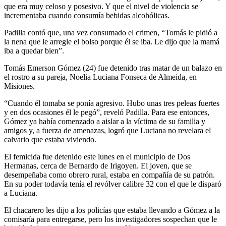
que era muy celoso y posesivo. Y que el nivel de violencia se
incrementaba cuando consumía bebidas alcohólicas.
Padilla contó que, una vez consumado el crimen, “Tomás le pidió a
la nena que le arregle el bolso porque él se iba. Le dijo que la mamá
iba a quedar bien”.
Tomás Emerson Gómez (24) fue detenido tras matar de un balazo en
el rostro a su pareja, Noelia Luciana Fonseca de Almeida, en
Misiones.
“Cuando él tomaba se ponía agresivo. Hubo unas tres peleas fuertes
y en dos ocasiones él le pegó”, reveló Padilla. Para ese entonces,
Gómez ya había comenzado a aislar a la víctima de su familia y
amigos y, a fuerza de amenazas, logró que Luciana no revelara el
calvario que estaba viviendo.
El femicida fue detenido este lunes en el municipio de Dos
Hermanas, cerca de Bernardo de Irigoyen. El joven, que se
desempeñaba como obrero rural, estaba en compañía de su patrón.
En su poder todavía tenía el revólver calibre 32 con el que le disparó
a Luciana.
El chacarero les dijo a los policías que estaba llevando a Gómez a la
comisaría para entregarse, pero los investigadores sospechan que le