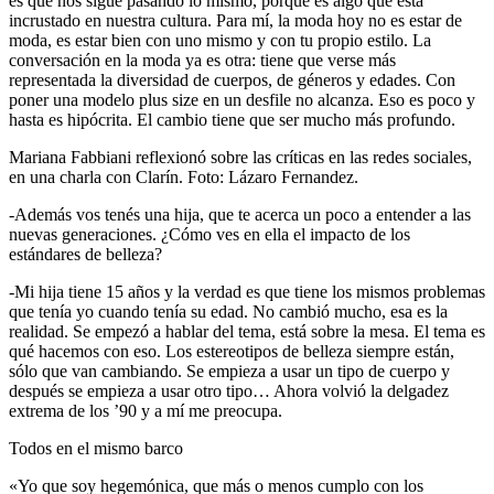
es que nos sigue pasando lo mismo, porque es algo que está
incrustado en nuestra cultura. Para mí, la moda hoy no es estar de
moda, es estar bien con uno mismo y con tu propio estilo. La
conversación en la moda ya es otra: tiene que verse más
representada la diversidad de cuerpos, de géneros y edades. Con
poner una modelo plus size en un desfile no alcanza. Eso es poco y
hasta es hipócrita. El cambio tiene que ser mucho más profundo.
Mariana Fabbiani reflexionó sobre las críticas en las redes sociales,
en una charla con Clarín. Foto: Lázaro Fernandez.
-Además vos tenés una hija, que te acerca un poco a entender a las
nuevas generaciones. ¿Cómo ves en ella el impacto de los
estándares de belleza?
-Mi hija tiene 15 años y la verdad es que tiene los mismos problemas
que tenía yo cuando tenía su edad. No cambió mucho, esa es la
realidad. Se empezó a hablar del tema, está sobre la mesa. El tema es
qué hacemos con eso. Los estereotipos de belleza siempre están,
sólo que van cambiando. Se empieza a usar un tipo de cuerpo y
después se empieza a usar otro tipo… Ahora volvió la delgadez
extrema de los ’90 y a mí me preocupa.
Todos en el mismo barco
«Yo que soy hegemónica, que más o menos cumplo con los