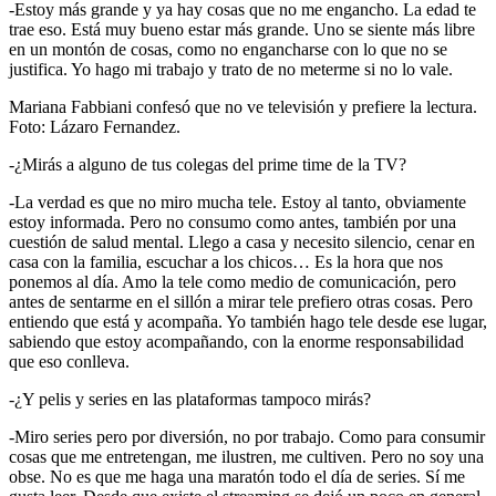
-Estoy más grande y ya hay cosas que no me engancho. La edad te
trae eso. Está muy bueno estar más grande. Uno se siente más libre
en un montón de cosas, como no engancharse con lo que no se
justifica. Yo hago mi trabajo y trato de no meterme si no lo vale.
Mariana Fabbiani confesó que no ve televisión y prefiere la lectura.
Foto: Lázaro Fernandez.
-¿Mirás a alguno de tus colegas del prime time de la TV?
-La verdad es que no miro mucha tele. Estoy al tanto, obviamente
estoy informada. Pero no consumo como antes, también por una
cuestión de salud mental. Llego a casa y necesito silencio, cenar en
casa con la familia, escuchar a los chicos… Es la hora que nos
ponemos al día. Amo la tele como medio de comunicación, pero
antes de sentarme en el sillón a mirar tele prefiero otras cosas. Pero
entiendo que está y acompaña. Yo también hago tele desde ese lugar,
sabiendo que estoy acompañando, con la enorme responsabilidad
que eso conlleva.
-¿Y pelis y series en las plataformas tampoco mirás?
-Miro series pero por diversión, no por trabajo. Como para consumir
cosas que me entretengan, me ilustren, me cultiven. Pero no soy una
obse. No es que me haga una maratón todo el día de series. Sí me