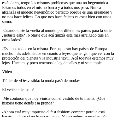
estándares, tengo los mismos problemas que una no hegemónica.
Estamos todos en el mismo barco y a todos nos pasa. Nunca
alcanzás el modelo hegemónico perfecto porque es una irrealidad y
no nos hace felices. Lo que nos hace felices es estar bien con uno»,
sumó.
-Cuando diste la vuelta al mundo por diferentes países para la serie,
¿notaste esto? ¿Notaste que acá quizás está más arraigado que en
otros lados?
-Estamos todos en la misma. Por supuesto hay países de Europa
mucho más adelantados en cuanto a leyes que tengan que ver con la
protección del planeta y la industria textil. Acá todavía estamos muy
lejos. Hace muy poco tenemos la ley de talles y ni se cumple.
Video
Tráiler de «Desvestida: la moda pasó de moda»
El vestido de mamá
-Me contaron que hoy viniste con el vestido de tu mamá. ¿Qué
historia tiene detrás esa prenda?
-Ahora está muy impuesto el fast fashion: comprar porque está
barato, incluso si no lo necesitamos. Yo no quiero acumular más