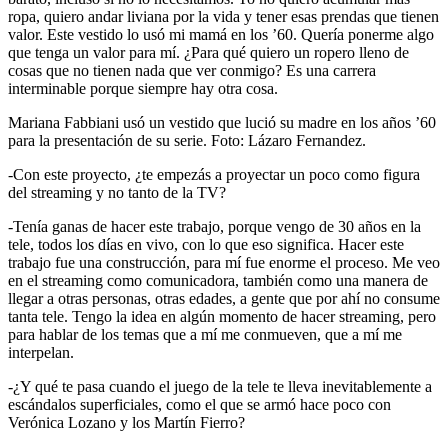
ropa, quiero andar liviana por la vida y tener esas prendas que tienen
valor. Este vestido lo usó mi mamá en los ’60. Quería ponerme algo
que tenga un valor para mí. ¿Para qué quiero un ropero lleno de
cosas que no tienen nada que ver conmigo? Es una carrera
interminable porque siempre hay otra cosa.
Mariana Fabbiani usó un vestido que lució su madre en los años ’60
para la presentación de su serie. Foto: Lázaro Fernandez.
-Con este proyecto, ¿te empezás a proyectar un poco como figura
del streaming y no tanto de la TV?
-Tenía ganas de hacer este trabajo, porque vengo de 30 años en la
tele, todos los días en vivo, con lo que eso significa. Hacer este
trabajo fue una construcción, para mí fue enorme el proceso. Me veo
en el streaming como comunicadora, también como una manera de
llegar a otras personas, otras edades, a gente que por ahí no consume
tanta tele. Tengo la idea en algún momento de hacer streaming, pero
para hablar de los temas que a mí me conmueven, que a mí me
interpelan.
-¿Y qué te pasa cuando el juego de la tele te lleva inevitablemente a
escándalos superficiales, como el que se armó hace poco con
Verónica Lozano y los Martín Fierro?