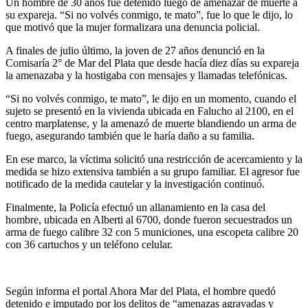
Un hombre de 30 años fue detenido luego de amenazar de muerte a
su expareja. “Si no volvés conmigo, te mato”, fue lo que le dijo, lo
que motivó que la mujer formalizara una denuncia policial.
A finales de julio último, la joven de 27 años denunció en la
Comisaría 2° de Mar del Plata que desde hacía diez días su expareja
la amenazaba y la hostigaba con mensajes y llamadas telefónicas.
“Si no volvés conmigo, te mato”, le dijo en un momento, cuando el
sujeto se presentó en la vivienda ubicada en Falucho al 2100, en el
centro marplatense, y la amenazó de muerte blandiendo un arma de
fuego, asegurando también que le haría daño a su familia.
En ese marco, la víctima solicitó una restricción de acercamiento y la
medida se hizo extensiva también a su grupo familiar. El agresor fue
notificado de la medida cautelar y la investigación continuó.
Finalmente, la Policía efectuó un allanamiento en la casa del
hombre, ubicada en Alberti al 6700, donde fueron secuestrados un
arma de fuego calibre 32 con 5 municiones, una escopeta calibre 20
con 36 cartuchos y un teléfono celular.
Según informa el portal Ahora Mar del Plata, el hombre quedó
detenido e imputado por los delitos de “amenazas agravadas y