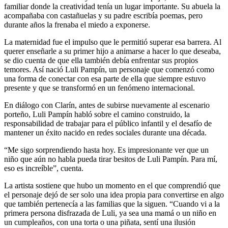
familiar donde la creatividad tenía un lugar importante. Su abuela la
acompañaba con castañuelas y su padre escribía poemas, pero
durante años la frenaba el miedo a exponerse.
La maternidad fue el impulso que le permitió superar esa barrera. Al
querer enseñarle a su primer hijo a animarse a hacer lo que deseaba,
se dio cuenta de que ella también debía enfrentar sus propios
temores. Así nació Luli Pampín, un personaje que comenzó como
una forma de conectar con esa parte de ella que siempre estuvo
presente y que se transformó en un fenómeno internacional.
En diálogo con Clarín, antes de subirse nuevamente al escenario
porteño, Luli Pampín habló sobre el camino construido, la
responsabilidad de trabajar para el público infantil y el desafío de
mantener un éxito nacido en redes sociales durante una década.
“Me sigo sorprendiendo hasta hoy. Es impresionante ver que un
niño que aún no habla pueda tirar besitos de Luli Pampín. Para mí,
eso es increíble”, cuenta.
La artista sostiene que hubo un momento en el que comprendió que
el personaje dejó de ser solo una idea propia para convertirse en algo
que también pertenecía a las familias que la siguen. “Cuando vi a la
primera persona disfrazada de Luli, ya sea una mamá o un niño en
un cumpleaños, con una torta o una piñata, sentí una ilusión