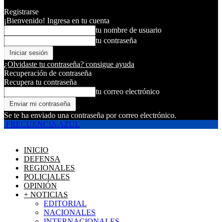
Registrarse
¡Bienvenido! Ingresa en tu cuenta
tu nombre de usuario
tu contraseña
¿Olvidaste tu contraseña? consigue ayuda
Recuperación de contraseña
Recupera tu contraseña
tu correo electrónico
Se te ha enviado una contraseña por correo electrónico.
FRECUENCIA AZUL
INICIO
DEFENSA
REGIONALES
POLICIALES
OPINIÓN
+ NOTICIAS
EDITORIAL
NACIONALES
INTERNACIONALES