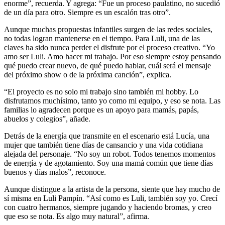
enorme”, recuerda. Y agrega: “Fue un proceso paulatino, no sucedió
de un día para otro. Siempre es un escalón tras otro”.
Aunque muchas propuestas infantiles surgen de las redes sociales,
no todas logran mantenerse en el tiempo. Para Luli, una de las
claves ha sido nunca perder el disfrute por el proceso creativo. “Yo
amo ser Luli. Amo hacer mi trabajo. Por eso siempre estoy pensando
qué puedo crear nuevo, de qué puedo hablar, cuál será el mensaje
del próximo show o de la próxima canción”, explica.
“El proyecto es no solo mi trabajo sino también mi hobby. Lo
disfrutamos muchísimo, tanto yo como mi equipo, y eso se nota. Las
familias lo agradecen porque es un apoyo para mamás, papás,
abuelos y colegios”, añade.
Detrás de la energía que transmite en el escenario está Lucía, una
mujer que también tiene días de cansancio y una vida cotidiana
alejada del personaje. “No soy un robot. Todos tenemos momentos
de energía y de agotamiento. Soy una mamá común que tiene días
buenos y días malos”, reconoce.
Aunque distingue a la artista de la persona, siente que hay mucho de
sí misma en Luli Pampín. “Así como es Luli, también soy yo. Crecí
con cuatro hermanos, siempre jugando y haciendo bromas, y creo
que eso se nota. Es algo muy natural”, afirma.