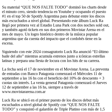
Su material “QUE NOS FALTE TODO” dominó los charts desde
el minuto cero, siendo tendencia en Youtube y ocupando el puesto
#1 en el top 50 de Spotify Argentina para debutar entre los discos
más escuchados a nivel global. Presentando este álbum Luck Ra
llegó por primera vez al Estadio Luna Park con dos noches sold out,
y también agotó tickets en sus dos primeros Movistar Arena en el
mes de mayo. Un logro histórico dentro de la música popular
argentina que da cuenta del impacto que el cordobés tiene en la
escena.
Siguiendo con este 2024 consagratorio Luck Ra anunció “El último
baile del año” mientras acumula estrenos junto a icónicas estrellas
latinas y prepara una fiesta de locura con los hits de su carrera.
La fecha será el 17 de noviembre en el Movistar Arena. La preventa
de entradas con Banco Patagonia comenzará el Miércoles 11 de
septiembre a las 16 hs con el beneficio del 10% de descuento + 3
cuotas sin interés. La venta general Patagonia comenzará el Jueves
12 de septiembre a las 16 hs, siempre a través de
www.movistararena.com.ar
Luck Ra se ubicó en el primer puesto de los discos debut más
escuchados a nivel global de Spotify con “QUE NOS FALTE
TODO” y conquistó el galardón de Triple Platino con más de 1,5