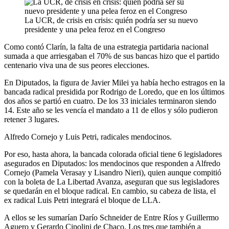
La UCR, de crisis en crisis: quién podría ser su nuevo
presidente y una pelea feroz en el Congreso
Como contó Clarín, la falta de una estrategia partidaria nacional
sumada a que arriesgaban el 70% de sus bancas hizo que el partido
centenario viva una de sus peores elecciones.
En Diputados, la figura de Javier Milei ya había hecho estragos en la
bancada radical presidida por Rodrigo de Loredo, que en los últimos
dos años se partió en cuatro. De los 33 iniciales terminaron siendo
14. Este año se les vencía el mandato a 11 de ellos y sólo pudieron
retener 3 lugares.
Alfredo Cornejo y Luis Petri, radicales mendocinos.
Por eso, hasta ahora, la bancada colorada oficial tiene 6 legisladores
asegurados en Diputados: los mendocinos que responden a Alfredo
Cornejo (Pamela Verasay y Lisandro Nieri), quien aunque compitió
con la boleta de La Libertad Avanza, aseguran que sus legisladores
se quedarán en el bloque radical. En cambio, su cabeza de lista, el
ex radical Luis Petri integrará el bloque de LLA.
A ellos se les sumarían Darío Schneider de Entre Ríos y Guillermo
Aguero y Gerardo Cipolini de Chaco. Los tres que también a