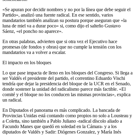
«Se apuran por decidir nombres y no por la línea que debe seguir el
Partido», analizó una fuente radical. En ese sentido, varios
mandatarios también analizan su postura porque aseguran que «la
luna de miel va a durar poco» si, como dijo el salteño Gustavo
Sáenz, «el poncho no aparece».
En otras palabras, advierten que si otra vez el Ejecutivo hace
promesas (de fondos y obras) que no cumple la tensión con los
mandatarios va a volver a escalar.
El impacto en los bloques
Lo que pase impacta de lleno en los bloques del Congreso. Si llega a
ser Valdés el presidente del partido, el correntino Eduardo Vischi
tendría que dejar la presidencia del bloque de la UCR en el Senado,
donde sostener la unidad del radicalismo parece más factible. «El
comité y el bloque no los conducen las mismas provincias», explica
un radical.
En Diputados el panorama es más complicado. La bancada de
Provincias Unidas está contando como propios no solo a Lousteau y
a Coletta, sino también a Pablo Juliano -radical díscolo aliado a
Facundo Manes que quedó en soledad en la Cámara- y a los
diputados de Valdés y Sadir: Diógenes Gonzalez, y María Inés