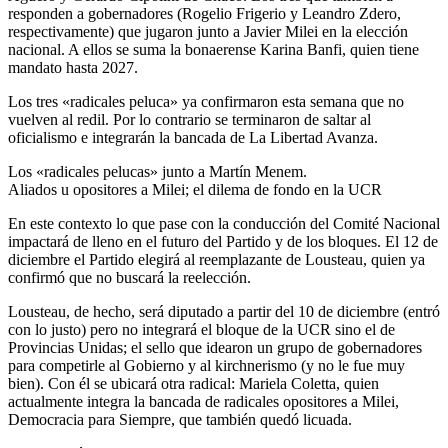
responden a gobernadores (Rogelio Frigerio y Leandro Zdero,
respectivamente) que jugaron junto a Javier Milei en la elección
nacional. A ellos se suma la bonaerense Karina Banfi, quien tiene
mandato hasta 2027.
Los tres «radicales peluca» ya confirmaron esta semana que no
vuelven al redil. Por lo contrario se terminaron de saltar al
oficialismo e integrarán la bancada de La Libertad Avanza.
Los «radicales pelucas» junto a Martín Menem.
Aliados u opositores a Milei; el dilema de fondo en la UCR
En este contexto lo que pase con la conducción del Comité Nacional
impactará de lleno en el futuro del Partido y de los bloques. El 12 de
diciembre el Partido elegirá al reemplazante de Lousteau, quien ya
confirmó que no buscará la reelección.
Lousteau, de hecho, será diputado a partir del 10 de diciembre (entró
con lo justo) pero no integrará el bloque de la UCR sino el de
Provincias Unidas; el sello que idearon un grupo de gobernadores
para competirle al Gobierno y al kirchnerismo (y no le fue muy
bien). Con él se ubicará otra radical: Mariela Coletta, quien
actualmente integra la bancada de radicales opositores a Milei,
Democracia para Siempre, que también quedó licuada.