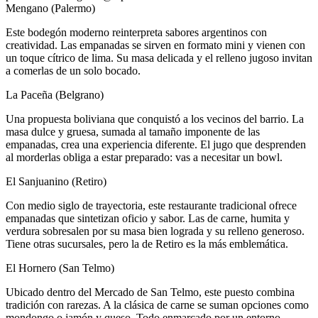
Mengano (Palermo)
Este bodegón moderno reinterpreta sabores argentinos con
creatividad. Las empanadas se sirven en formato mini y vienen con
un toque cítrico de lima. Su masa delicada y el relleno jugoso invitan
a comerlas de un solo bocado.
La Paceña (Belgrano)
Una propuesta boliviana que conquistó a los vecinos del barrio. La
masa dulce y gruesa, sumada al tamaño imponente de las
empanadas, crea una experiencia diferente. El jugo que desprenden
al morderlas obliga a estar preparado: vas a necesitar un bowl.
El Sanjuanino (Retiro)
Con medio siglo de trayectoria, este restaurante tradicional ofrece
empanadas que sintetizan oficio y sabor. Las de carne, humita y
verdura sobresalen por su masa bien lograda y su relleno generoso.
Tiene otras sucursales, pero la de Retiro es la más emblemática.
El Hornero (San Telmo)
Ubicado dentro del Mercado de San Telmo, este puesto combina
tradición con rarezas. A la clásica de carne se suman opciones como
mondongo o jamón y queso. Todo enmarcado por un entorno