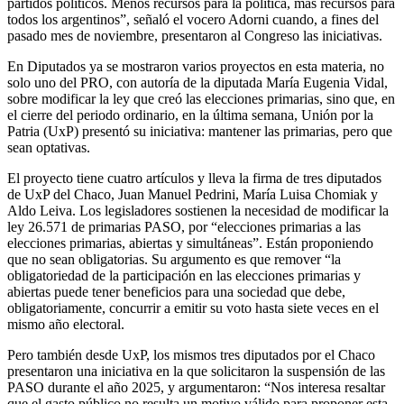
partidos políticos. Menos recursos para la política, más recursos para
todos los argentinos”, señaló el vocero Adorni cuando, a fines del
pasado mes de noviembre, presentaron al Congreso las iniciativas.
En Diputados ya se mostraron varios proyectos en esta materia, no
solo uno del PRO, con autoría de la diputada María Eugenia Vidal,
sobre modificar la ley que creó las elecciones primarias, sino que, en
el cierre del periodo ordinario, en la última semana, Unión por la
Patria (UxP) presentó su iniciativa: mantener las primarias, pero que
sean optativas.
El proyecto tiene cuatro artículos y lleva la firma de tres diputados
de UxP del Chaco, Juan Manuel Pedrini, María Luisa Chomiak y
Aldo Leiva. Los legisladores sostienen la necesidad de modificar la
ley 26.571 de primarias PASO, por “elecciones primarias a las
elecciones primarias, abiertas y simultáneas”. Están proponiendo
que no sean obligatorias. Su argumento es que remover “la
obligatoriedad de la participación en las elecciones primarias y
abiertas puede tener beneficios para una sociedad que debe,
obligatoriamente, concurrir a emitir su voto hasta siete veces en el
mismo año electoral.
Pero también desde UxP, los mismos tres diputados por el Chaco
presentaron una iniciativa en la que solicitaron la suspensión de las
PASO durante el año 2025, y argumentaron: “Nos interesa resaltar
que el gasto público no resulta un motivo válido para proponer esta