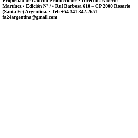
Propiedad de Gaucho Producciones • Director: Alberto
Martínez • Edición Nº / • Ruí Barbosa 610 – CP 2000 Rosario
(Santa Fe) Argentina. • Tel: +54 341 342-2651
fa24argentina@gmail.com