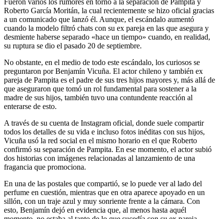
Fueron varios los rumores en torno a la separación de Pampita y
Roberto García Moritán, la cual recientemente se hizo oficial gracias
a un comunicado que lanzó él. Aunque, el escándalo aumentó
cuando la modelo filtró chats con su ex pareja en las que asegura y
desmiente haberse separado «hace un tiempo» cuando, en realidad,
su ruptura se dio el pasado 20 de septiembre.
No obstante, en el medio de todo este escándalo, los curiosos se
preguntaron por Benjamín Vicuña. El actor chileno y también ex
pareja de Pampita es el padre de sus tres hijos mayores y, más allá de
que aseguraron que tomó un rol fundamental para sostener a la
madre de sus hijos, también tuvo una contundente reacción al
enterarse de esto.
A través de su cuenta de Instagram oficial, donde suele compartir
todos los detalles de su vida e incluso fotos inéditas con sus hijos,
Vicuña usó la red social en el mismo horario en el que Roberto
confirmó su separación de Pampita. En ese momento, el actor subió
dos historias con imágenes relacionadas al lanzamiento de una
fragancia que promociona.
En una de las postales que compartió, se lo puede ver al lado del
perfume en cuestión, mientras que en otra aparece apoyado en un
sillón, con un traje azul y muy sonriente frente a la cámara. Con
esto, Benjamín dejó en evidencia que, al menos hasta aquél
momento, no estaba al tanto de lo que sucedía con su ex pareja.