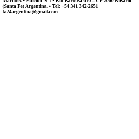
Martínez • Edición Nº / • Ruí Barbosa 610 – CP 2000 Rosario
(Santa Fe) Argentina. • Tel: +54 341 342-2651
fa24argentina@gmail.com