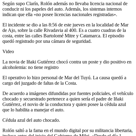
Según supo Clarín, Rolón además no llevaba licencia nacional de
conducir ni los papeles del auto. Además, los sistemas internos
indican que ella «no posee licencias nacionales registradas».
El incidente se dio a las 8:56 de este jueves en la localidad de Mar
de Ajo, sobre la calle Rivadavia al 400. Es a cuatro cuadras de la
costa, entre las calles Bartolomé Mitre y Catamarca. El episodio
quedó registrado por una cámara de seguridad.
Video
La novia de Iñaki Gutiérrez chocó contra un poste y dio positivo en
alcoholemia: no tiene registro
El operativo lo hizo personal de Mar del Tuyú. La causa quedó a
cargo del juzgado de faltas de la Costa.
De acuerdo a imágenes difundidas por fuentes policiales, el vehículo
chocado y secuestrado pertenece a quien sería el padre de Iñaki
Gutiérrez, el novio de la conductora y quien posee la cédula azul
que lo habilita a manejar el auto.
Cédula azul del auto chocado.
Rolón saltó a la fama en el mundo digital por su militancia libertaria,
incluso antes del inicio del Gobierno de Milei. «Desde el día 1,