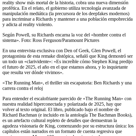
reality show más mortal de la historia, cobra una nueva dimensión
profética. En el relato, el gobierno utiliza tecnología avanzada de
manipulación mediática (la precursora de los deepfakes modernos)
para incriminar a Richards y mantener a una población empobrecida
y adicta al reality violento.
Según Powell, su Richards encarna la voz del «hombre contra el
sistema». Foto: Ross Ferguson/Paramount Pictures
En una entrevista exclusiva con Den of Geek, Glen Powell, el
protagonista de esta remake distópica, señaló que King demostró ser
un todo un «clarividente»: «Es increíble cómo Stephen King predijo
el futuro de 2025, el año en el que estamos ahora, y lo inquietante
que resulta ver dónde vivimos».
«The Running Man», el thriller sin escapatoria: Ben Richards y una
carrera contra el reloj
Para entender el escalofriante parecido de «The Running Man» con
nuestra realidad hiperconectada y polarizada de 2025, hay que
volver al texto original. El libro, publicado bajo el nombre de
Richard Bachman (e incluido en la antología The Bachman Books),
es un artefacto cultural repleto de detalles que demuestran la
agudeza visionaria de King, comenzando por su estructura única: los
capítulos están narrados en un formato de cuenta regresiva que