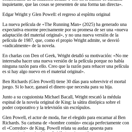
inquietante, que las cosas se presenten de una forma tan directa».
Edgar Wright y Glen Powell: el regreso al espíritu original
La nueva película de «The Running Man» (2025) ha generado una
expectativa enorme precisamente por su promesa de ser una «nueva
adaptación del material original», y no una nueva versión de la
película de 1987, que, como el propio Wright admite, se desvió
«radicalmente» de la novela.
En charlas con Den of Geek, Wright detalló su motivación: «No me
interesaba hacer una nueva versión de la película porque no había
ninguna razón para ello. Creo que la razón para rehacer una película
es si hay algo nuevo en el material original».
Ben Richards (Glen Powell) tiene 30 días para sobrevivir el mortal
juego. Si lo hace, ganará el dinero que necesita para su hija.
Junto a su coguionista Michael Bacall, Wright rescató la médula
espinal de la novela original de King: la sátira distópica sobre el
poder corporativo y la televisión sin escrúpulos.
Glen Powell, el actor de moda, fue el elegido para encarnar al Ben
Richards. Su carisma de «hombre común» encaja perfectamente con
el «Corredor» de King. Powell relata su audaz apuesta para