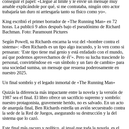
conseguir el papel: «Llegué al límite y le envié un mensaje muy
amable explicándole por qué, si me contrataba, ningún otro actor
trabajaría tan duro ni arriesgaría tanto su físico como yo».
King escribió el primer borrador de «The Running Man» en 72
horas. La publicó 9 años después bajo el pseudónimo de Richard
Bachman. Foto: Paramount Pictures
Según Powell, su Richards encarna la voz del «hombre contra el
sistema»: «Ben Richards es un tipo algo iracundo, y lo ven como si
pensaran: ‘Este tipo tiene mal genio y está enfadado con el mundo,
así que podemos aprovecharnos de él’». Pero su lucha trasciende lo
personal, convirtiéndose en «un símbolo y un faro de cambio» para
una sociedad sumisa, un mensaje que resuena poderosamente en
nuestro 2025.
Un final sombrío y el legado inmortal de «The Running Man»
Quizás la diferencia más impactante entre la novela y la versión de
1987 sea el final. El libro ofrece un sacrificio supremo y sombrío:
nuestro protagonista, gravemente herido, no es salvado. En un acto
de anarquía final, Ben Richards estrella un avión secuestrado contra
la sede de la Red de Juegos, asegurando su destrucción y la del
sistema que lo cazó.
Este final más oscuro y político, al igual que toda la novela, es el