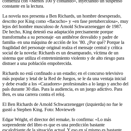
comienza con «Menos 100 y contando», inyectando un suspenso
constante en la lectura.
La novela nos presenta a Ben Richards, un hombre desesperado,
descrito por King como «flacucho» y «en fase pretuberculosa», muy
lejos del hombre musculoso de Arnold Schwarzenegger de 1987.
De hecho, King detestó esa adaptación precisamente porque
transformaba a su personaje -un antihéroe desvalido y padre de
familia- en una máquina de acción de los ’80. ¿Por qué? Porque la
fragilidad del personaje original realza el mensaje central y crítica
social de la novela: Richards es un desamparado, víctima de un
sistema que utiliza el entretenimiento violento y de alto riesgo para
distraer a una población empobrecida.
Richards no está confinado a un estadio; en el concurso televisivo
más popular y letal de la Red de Juegos, se le da una ventaja inicial
y debe evadir a los «Cazadores» profesionales a lo largo y ancho del
país durante 30 días. Para la audiencia, es un juego adictivo. Para
Ben, es una carrera contra el reloj.
El Ben Richards de Arnold Schwarzenegger (izquierda) no fue le
gustó a Stephen King. Foto: Movieweb
Edgar Wright, el director del remake, lo confirma: «Lo más
sorprendente del libro es que es una predicción bastante
escalofriante de la situación actual. Y eso en sí mismo es bastante